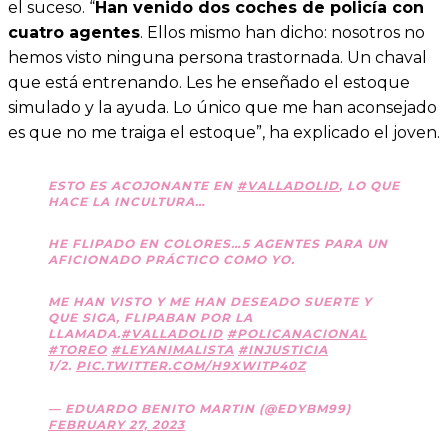
el suceso. “
Han venido dos coches de policía con
cuatro agentes
. Ellos mismo han dicho: nosotros no
hemos visto ninguna persona trastornada. Un chaval
que está entrenando. Les he enseñado el estoque
simulado y la ayuda. Lo único que me han aconsejado
es que no me traiga el estoque”, ha explicado el joven.
ESTO ES ACOJONANTE EN
#VALLADOLID
, LO QUE
HACE LA INCULTURA…
HE FLIPADO EN COLORES…5 AGENTES PARA UN
AFICIONADO PRÁCTICO COMO YO.
ME HAN VISTO Y ME HAN DESEADO SUERTE Y
QUE SIGA, FLIPABAN POR LA
LLAMADA.
#VALLADOLID
#POLICANACIONAL
#TOREO
#LEYANIMALISTA
#INJUSTICIA
1/2.
PIC.TWITTER.COM/H9XWITP40Z
— EDUARDO BENITO MARTIN (@EDYBM99)
FEBRUARY 27, 2023