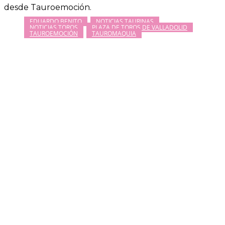
desde Tauroemoción.
EDUARDO BENITO
NOTICIAS TAURINAS
NOTICIAS TOROS
PLAZA DE TOROS DE VALLADOLID
TAUROEMOCIÓN
TAUROMAQUIA