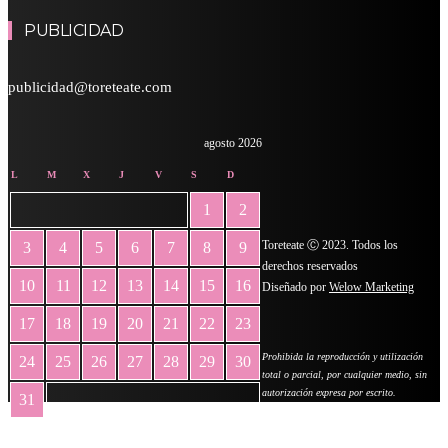
PUBLICIDAD
publicidad@toreteate.com
agosto 2026
L
M
X
J
V
S
D
1
2
Toreteate Ⓒ 2023. Todos los
3
4
5
6
7
8
9
derechos reservados
10
11
12
13
14
15
16
Diseñado por
Welow Marketing
17
18
19
20
21
22
23
Prohibida la reproducción y utilización
24
25
26
27
28
29
30
total o parcial, por cualquier medio, sin
autorización expresa por escrito.
31
« May