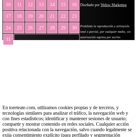
10
11
12
13
14
15
16
Diseñado por
Welow Marketing
17
18
19
20
21
22
23
Prohibida la reproducción y utilización
24
25
26
27
28
29
30
total o parcial, por cualquier medio, sin
autorización expresa por escrito.
31
« May
En toreteate.com, utilizamos cookies propias y de terceros, y
tecnologías similares para analizar el tráfico, la navegación web y
con fines estadísticos; identificar y mantener sesiones de usuario;
compartir y mostrar contenido en redes sociales. Cualquier acción
positiva relacionada con la navegación, salvo cuando legalmente se
exija consentimiento explícito (para perfilado y segmentación