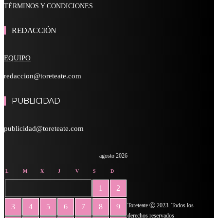
TÉRMINOS Y CONDICIONES
REDACCIÓN
EQUIPO
redaccion@toreteate.com
PUBLICIDAD
publicidad@toreteate.com
agosto 2026
L
M
X
J
V
S
D
1
2
Toreteate Ⓒ 2023. Todos los
3
4
5
6
7
8
9
derechos reservados