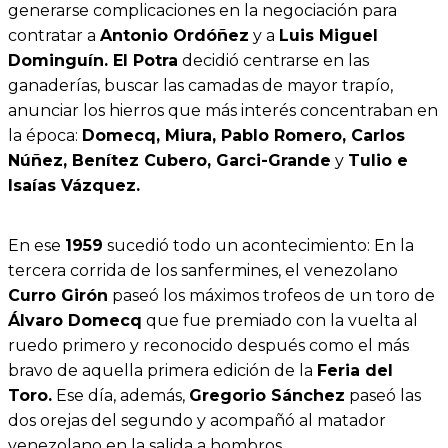
generarse complicaciones en la negociación para
contratar a
Antonio Ordóñez
y a
Luis Miguel
Dominguín. El Potra
decidió centrarse en las
ganaderías, buscar las camadas de mayor trapío,
anunciar los hierros que más interés concentraban en
la época:
Domecq, Miura, Pablo Romero, Carlos
Núñez, Benítez Cubero, Garci-Grande
y
Tulio e
Isaías Vázquez.
En ese
1959
sucedió todo un acontecimiento: En la
tercera corrida de los sanfermines, el venezolano
Curro Girón
paseó los máximos trofeos de un toro de
Álvaro Domecq
que fue premiado con la vuelta al
ruedo primero y reconocido después como el más
bravo de aquella primera edición de la
Feria del
Toro.
Ese día, además,
Gregorio Sánchez
paseó las
dos orejas del segundo y acompañó al matador
venezolano en la salida a hombros.