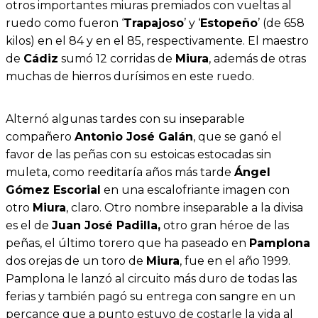
otros importantes miuras premiados con vueltas al
ruedo como fueron ‘
Trapajoso
’ y ‘
Estopeño
’ (de 658
kilos) en el 84 y en el 85, respectivamente. El maestro
de
Cádiz
sumó 12 corridas de
Miura
, además de otras
muchas de hierros durísimos en este ruedo.
Alternó algunas tardes con su inseparable
compañero
Antonio José Galán
, que se ganó el
favor de las peñas con su estoicas estocadas sin
muleta, como reeditaría años más tarde
Ángel
Gómez Escorial
en una escalofriante imagen con
otro
Miura
, claro. Otro nombre inseparable a la divisa
es el de
Juan José Padilla,
otro gran héroe de las
peñas, el último torero que ha paseado en
Pamplona
dos orejas de un toro de
Miura
, fue en el año 1999.
Pamplona le lanzó al circuito más duro de todas las
ferias y también pagó su entrega con sangre en un
percance que a punto estuvo de costarle la vida al