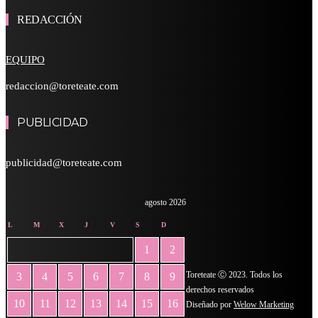
REDACCIÓN
EQUIPO
redaccion@toreteate.com
PUBLICIDAD
publicidad@toreteate.com
agosto 2026
L
M
X
J
V
S
D
1
2
Toreteate Ⓒ 2023. Todos los
3
4
5
6
7
8
9
derechos reservados
10
11
12
13
14
15
16
Diseñado por
Welow Marketing