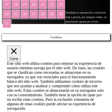
17
18
19
20
21
22
23
Prohibida la reproducción y utilización
24
25
26
27
28
29
30
total o parcial, por cualquier medio, sin
autorización expresa por escrito.
31
« May
Cookies
Cerrar
Este sitio web utiliza cookies para mejorar su experiencia de
usuario mientras navega por el sitio web. De estas, las cookies
que se clasifican como necesarias se almacenan en su
navegador, ya que son esenciales para el funcionamiento
básico del sitio web. También utilizamos cookies de terceros
que nos ayudan a analizar y comprender cómo utiliza este
sitio web. Estas cookies se almacenarán en su navegador solo
con su consentimiento. También tiene la opción de optar por
no recibir estas cookies. Pero la exclusión voluntaria de
algunas de estas cookies puede afectar su experiencia de
navegación.