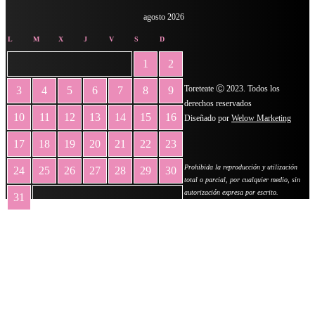
agosto 2026
L
M
X
J
V
S
D
1
2
Toreteate Ⓒ 2023. Todos los
3
4
5
6
7
8
9
derechos reservados
10
11
12
13
14
15
16
Diseñado por
Welow Marketing
17
18
19
20
21
22
23
Prohibida la reproducción y utilización
24
25
26
27
28
29
30
total o parcial, por cualquier medio, sin
autorización expresa por escrito.
31
« May