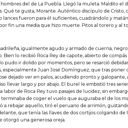
os hombres del de La Puebla. Llegó la muleta. Maldito el d
 Qué te gusta, Morante. Auténtico discípulo de Cristo, c
o lances fueron para él suficientes, cuadrándolo y matá
or fin una media que hizo muerte. Pitos al torero y al to
 madrileña, igualmente agudo y armado de cuerna, negro 
. Bien lo recibió Roca Rey de capote, abierto de compás
lo pudo ir dolido por momentos, pero se resarció debida
s, especialmente Juan José Domínguez, que tras poner cu
se dejado ver en palos, acudiendo pronto y galopante, a
o llevar largo y por abajo. El burel le embistió tres serie
 labor de Roca Rey tuvo pasajes de lucidez, sin embargo,
o terminaba de coger el vuelo que auguraba el de los ma
ó a rebajar aquello, tiró el peruano de arrimón, gustan
ante, que tenía las llaves de dos cortijos colgando de l
e otorgó una generosa oreja.