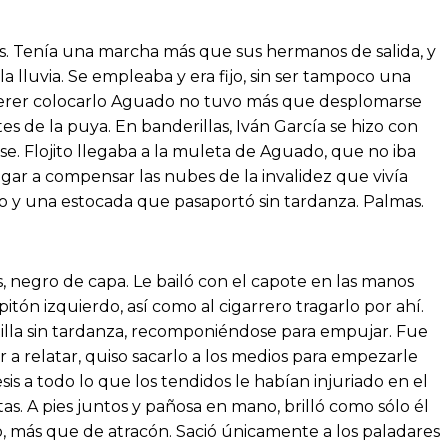
ales. Tenía una marcha más que sus hermanos de salida, y
lluvia. Se empleaba y era fijo, sin ser tampoco una
querer colocarlo Aguado no tuvo más que desplomarse
es de la puya. En banderillas, Iván García se hizo con
e. Flojito llegaba a la muleta de Aguado, que no iba
egar a compensar las nubes de la invalidez que vivía
o y una estocada que pasaportó sin tardanza. Palmas.
 negro de capa. Le bailó con el capote en las manos
itón izquierdo, así como al cigarrero tragarlo por ahí.
rtilla sin tardanza, recomponiéndose para empujar. Fue
 a relatar, quiso sacarlo a los medios para empezarle
is a todo lo que los tendidos le habían injuriado en el
tas. A pies juntos y pañosa en mano, brilló como sólo él
o, más que de atracón. Sació únicamente a los paladares