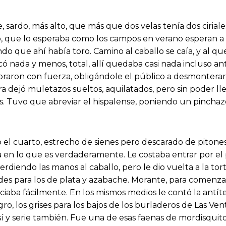
e, sardo, más alto, que más que dos velas tenía dos ciri
que lo esperaba como los campos en verano esperan a la 
o que ahí había toro. Camino al caballo se caía, y al 
 nada y menos, total, allí quedaba casi nada incluso ant
braron con fuerza, obligándole el público a desmonterars
ra dejó muletazos sueltos, aquilatados, pero sin poder ll
s. Tuvo que abreviar el hispalense, poniendo un pinchaz
el cuarto, estrecho de sienes pero descarado de pitones,
a en lo que es verdaderamente. Le costaba entrar por el p
erdiendo las manos al caballo, pero le dio vuelta a la to
des para los de plata y azabache. Morante, para comenzar
iaba fácilmente. En los mismos medios le contó la antítes
ro, los grises para los bajos de los burladeros de Las Ven
í y serie también. Fue una de esas faenas de mordisquit