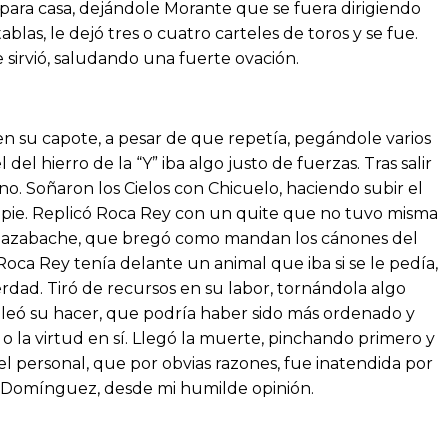
 para casa, dejándole Morante que se fuera dirigiendo
as, le dejó tres o cuatro carteles de toros y se fue.
 sirvió, saludando una fuerte ovación.
en su capote, a pesar de que repetía, pegándole varios
el hierro de la “Y” iba algo justo de fuerzas. Tras salir
o. Soñaron los Cielos con Chicuelo, haciendo subir el
 en pie. Replicó Roca Rey con un quite que no tuvo misma
o y azabache, que bregó como mandan los cánones del
ca Rey tenía delante un animal que iba si se le pedía,
rdad. Tiró de recursos en su labor, tornándola algo
jaleó su hacer, que podría haber sido más ordenado y
 o la virtud en sí. Llegó la muerte, pinchando primero y
l personal, que por obvias razones, fue inatendida por
sé Domínguez, desde mi humilde opinión.