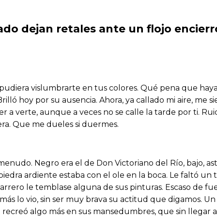
o dejan retales ante un flojo encierr
no pudiera vislumbrarte en tus colores. Qué pena que ha
. Brilló hoy por su ausencia. Ahora, ya callado mi aire, 
er a verte, aunque a veces no se calle la tarde por ti. 
 vera. Que me dueles si duermes.
y menudo. Negro era el de Don Victoriano del Río, bajo, as
 piedra ardiente estaba con el ole en la boca. Le faltó 
rrero le temblase alguna de sus pinturas. Escaso de fuer
 más lo vio, sin ser muy brava su actitud que digamos. 
se recreó algo más en sus mansedumbres, que sin llegar a