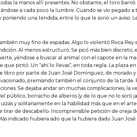
odas la manos allí presentes. No obstante, el toro barrió
ándose a cada poco la lumbre. Cuando se vio pegado a tabl
poniendo una tendida, entre lo que le sonó un aviso. Le
 también muy fino de espadas. Algo lo violentó Roca Rey 
ción. Al menos estructuró. Se picó más bien discreto, el d
erte, yéndose a buscar al animal con el capote en la man
ce que pintó. Un “ahí lo llevas”, en toda regla. La plaza
e de libro por parte de Juan José Domínguez, de morad
acionado, premiando también el conjunto de la tarde. Ro
iones. Se dejaba andar sin muchas complicaciones, la ve
el público, borracho de alberos (y de lo que no lo son) 
uizás y solitariamente en la habilidad más que en el arte
tirar de descabello. Incomprensible petición de oreja de
. Más indicado hubiera sido que la hubiera dado Juan Jo