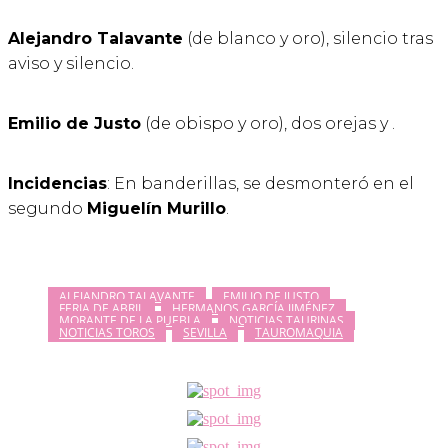
Alejandro Talavante
(de blanco y oro), silencio tras
aviso y silencio.
Emilio de Justo
(de obispo y oro), dos orejas y .
Incidencias
: En banderillas, se desmonteró en el
segundo
Miguelín Murillo
.
ALEJANDRO TALAVANTE
EMILIO DE JUSTO
FERIA DE ABRIL
HERMANOS GARCÍA JIMÉNEZ
MORANTE DE LA PUEBLA
NOTICIAS TAURINAS
NOTICIAS TOROS
SEVILLA
TAUROMAQUIA