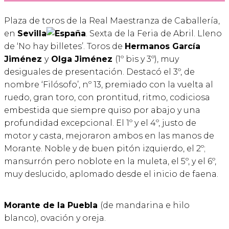
Plaza de toros de la Real Maestranza de Caballería,
en
Sevilla
. Sexta de la Feria de Abril. Lleno
de ‘No hay billetes’. Toros de
Hermanos García
Jiménez
y
Olga Jiménez
(1º bis y 3º), muy
desiguales de presentación. Destacó el 3º, de
nombre ‘Filósofo’, nº 13, premiado con la vuelta al
ruedo, gran toro, con prontitud, ritmo, codiciosa
embestida que siempre quiso por abajo y una
profundidad excepcional. El 1º y el 4º, justo de
motor y casta, mejoraron ambos en las manos de
Morante. Noble y de buen pitón izquierdo, el 2º;
mansurrón pero noblote en la muleta, el 5º, y el 6º,
muy deslucido, aplomado desde el inicio de faena.
Morante de la Puebla
(de mandarina e hilo
blanco), ovación y oreja.