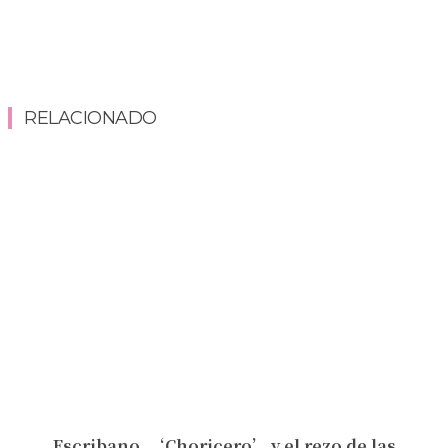
RELACIONADO
Escribano, ‘Choricero’ y el rezo de las