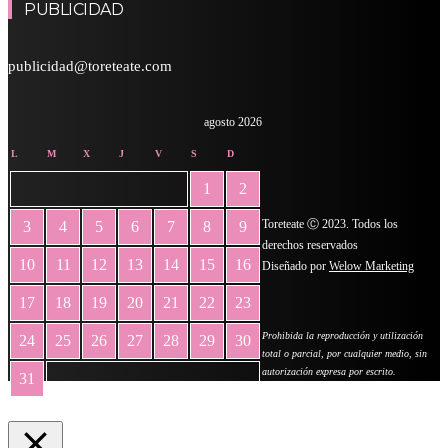
PUBLICIDAD
publicidad@toreteate.com
agosto 2026
L
M
X
J
V
S
D
1
2
Toreteate Ⓒ 2023. Todos los
3
4
5
6
7
8
9
derechos reservados
10
11
12
13
14
15
16
Diseñado por
Welow Marketing
17
18
19
20
21
22
23
Prohibida la reproducción y utilización
24
25
26
27
28
29
30
total o parcial, por cualquier medio, sin
autorización expresa por escrito.
31
« May