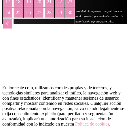
17
18
19
20
21
22
23
Prohibida la reproducción y utilización
24
25
26
27
28
29
30
total o parcial, por cualquier medio, sin
autorización expresa por escrito.
31
« May
En toreteate.com, utilizamos cookies propias y de terceros, y
tecnologías similares para analizar el tráfico, la navegación web y
con fines estadísticos; identificar y mantener sesiones de usuario;
compartir y mostrar contenido en redes sociales. Cualquier acción
positiva relacionada con la navegación, salvo cuando legalmente se
exija consentimiento explícito (para perfilado y segmentación
avanzada), implicará una autorización para su instalación de
conformidad con lo indicado en nuestra
Política de cookies
.