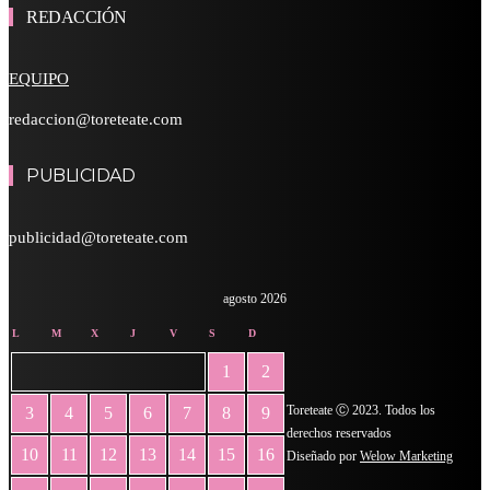
REDACCIÓN
EQUIPO
redaccion@toreteate.com
PUBLICIDAD
publicidad@toreteate.com
agosto 2026
L
M
X
J
V
S
D
1
2
Toreteate Ⓒ 2023. Todos los
3
4
5
6
7
8
9
derechos reservados
10
11
12
13
14
15
16
Diseñado por
Welow Marketing