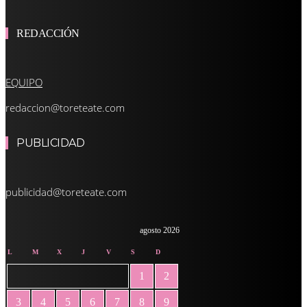
REDACCIÓN
EQUIPO
redaccion@toreteate.com
PUBLICIDAD
publicidad@toreteate.com
agosto 2026
L
M
X
J
V
S
D
1
2
3
4
5
6
7
8
9