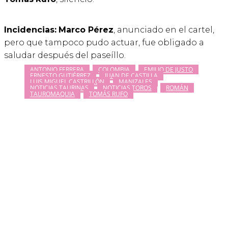
Incidencias:
Marco Pérez
, anunciado en el cartel,
pero que tampoco pudo actuar, fue obligado a
saludar después del paseíllo.
ANTONIO FERRERA
COLOMBIA
EMILIO DE JUSTO
ERNESTO GUTIÉRREZ
JUAN DE CASTILLA
LUIS MIGUEL CASTRILLÓN
MANIZALES
NOTICIAS TAURINAS
NOTICIAS TOROS
ROMÁN
TAUROMAQUIA
TOMÁS RUFO