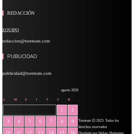
REDACCIÓN
EQUIPO
redaccion@toreteate.com
PUBLICIDAD
publicidad@toreteate.com
agosto 2026
L
M
X
J
V
S
D
1
2
Toreteate Ⓒ 2023. Todos los
3
4
5
6
7
8
9
derechos reservados
10
11
12
13
14
15
16
Diseñado por
Welow Marketing