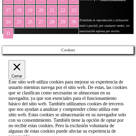
17
18
19
20
21
22
23
Prohibida la reproducción y utilización
24
25
26
27
28
29
30
total o parcial, por cualquier medio, sin
autorización expresa por escrito.
31
« May
Cookies
Cerrar
Este sitio web utiliza cookies para mejorar su experiencia de
usuario mientras navega por el sitio web. De estas, las cookies
que se clasifican como necesarias se almacenan en su
navegador, ya que son esenciales para el funcionamiento
básico del sitio web. También utilizamos cookies de terceros
que nos ayudan a analizar y comprender cómo utiliza este
sitio web. Estas cookies se almacenarán en su navegador solo
con su consentimiento. También tiene la opción de optar por
no recibir estas cookies. Pero la exclusión voluntaria de
algunas de estas cookies puede afectar su experiencia de