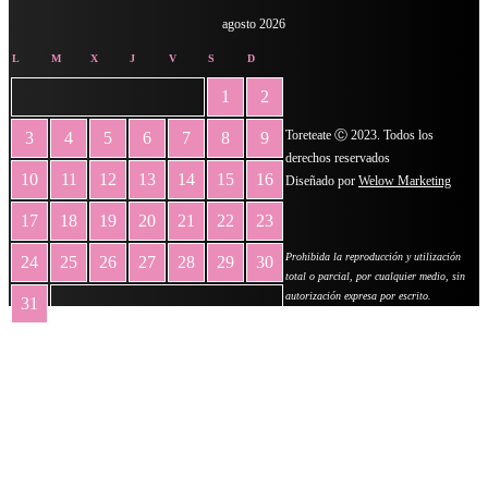
agosto 2026
L
M
X
J
V
S
D
1
2
Toreteate Ⓒ 2023. Todos los
3
4
5
6
7
8
9
derechos reservados
10
11
12
13
14
15
16
Diseñado por
Welow Marketing
17
18
19
20
21
22
23
Prohibida la reproducción y utilización
24
25
26
27
28
29
30
total o parcial, por cualquier medio, sin
autorización expresa por escrito.
31
« May