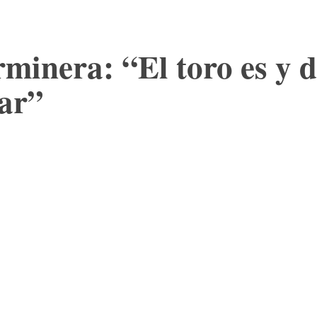
rminera: “El toro es y 
tar”