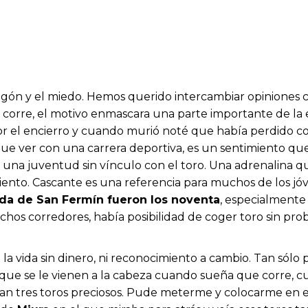
gón y el miedo. Hemos querido intercambiar opiniones c
orre, el motivo enmascara una parte importante de la es
or el encierro y cuando murió noté que había perdido conc
que ver con una carrera deportiva, es un sentimiento q
una juventud sin vínculo con el toro. Una adrenalina q
iento. Cascante es una referencia para muchos de los jó
da de San Fermín fueron los noventa
, especialmente 
hos corredores, había posibilidad de coger toro sin pro
 la vida sin dinero, ni reconocimiento a cambio. Tan sólo
 que se le vienen a la cabeza cuando sueña que corre, c
n tres toros preciosos. Pude meterme y colocarme en ese