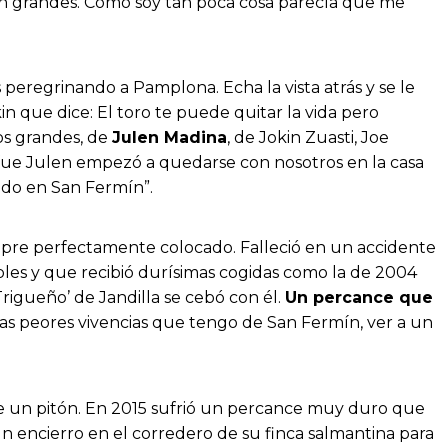
tan grandes. Como soy tan poca cosa parecía que me
s peregrinando a Pamplona. Echa la vista atrás y se le
kin que dice: El toro te puede quitar la vida pero
os grandes, de
Julen Madina
, de Jokin Zuasti, Joe
fue Julen empezó a quedarse con nosotros en la casa
ido en San Fermín”.
iempre perfectamente colocado. Falleció en un accidente
bles y que recibió durísimas cogidas como la de 2004
Trigueño’ de Jandilla se cebó con él.
Un percance que
 las peores vivencias que tengo de San Fermín, ver a un
de un pitón. En 2015 sufrió un percance muy duro que
n encierro en el corredero de su finca salmantina para