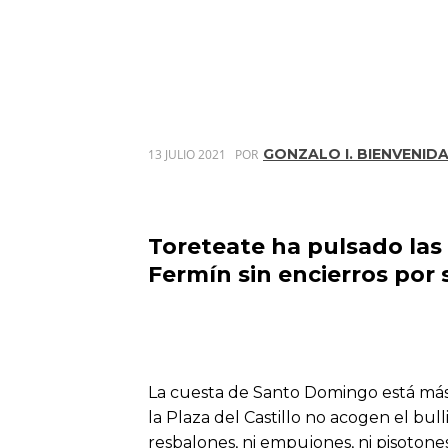
GONZALO I. BIENVENID
13 JULIO 2021
POR
Toreteate ha pulsado las
Fermín sin encierros por
La cuesta de Santo Domingo está más
la Plaza del Castillo no acogen el bul
resbalones, ni empujones, ni pisotone