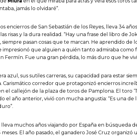
 de
Miura
en el que miraba para atrás y veía esos toros 
aba, jamás lo olvidaré”.
 los encierros de San Sebastián de los Reyes, lleva 34 año
as risas y la dura realidad. “Hay una frase del libro de Jo
al, siempre pasan cosas que te marcan. He aprendido de l
e impresionó que alguien a quién tanto admiraba como 
n Fermín. Fue una gran pérdida, lo más duro que he viv
ra azul, sus sutiles carreras, su capacidad para estar s
. Carismático corredor que protagonizó encierros increí
 el callejón de la plaza de toros de Pamplona. El toro ‘
do el año anterior, vivió con mucha angustia: “Es una de
duro”.
s, lleva muchos años viajando por España en búsqueda 
5 meses. El año pasado, el ganadero José Cruz organizó u