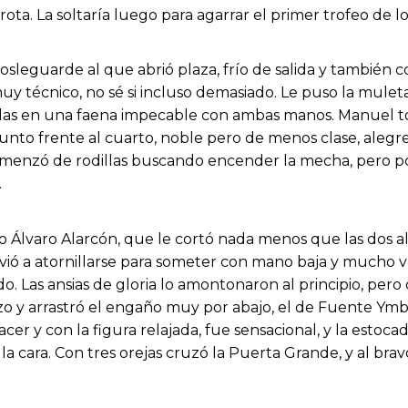
a. La soltaría luego para agarrar el primer trofeo de lo
sleguarde al que abrió plaza, frío de salida y también c
muy técnico, no sé si incluso demasiado. Le puso la mul
das en una faena impecable con ambas manos. Manuel tore
unto frente al cuarto, noble pero de menos clase, alegr
omenzó de rodillas buscando encender la mecha, pero p
.
 Álvaro Alarcón, que le cortó nada menos que las dos al
olvió a atornillarse para someter con mano baja y mucho 
. Las ansias de gloria lo amontonaron al principio, pero c
o y arrastró el engaño muy por abajo, el de Fuente Ymbr
 placer y con la figura relajada, fue sensacional, y la est
n la cara. Con tres orejas cruzó la Puerta Grande, y al b