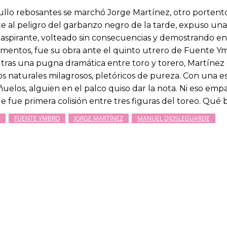
rgullo rebosantes se marchó Jorge Martínez, otro portento
te al peligro del garbanzo negro de la tarde, expuso una 
 aspirante, volteado sin consecuencias y demostrando en 
mentos, fue su obra ante el quinto utrero de Fuente Ym
e, tras una pugna dramática entre toro y torero, Martín
os naturales milagrosos, pletóricos de pureza. Con una e
añuelos, alguien en el palco quiso dar la nota. Ni eso e
e fue primera colisión entre tres figuras del toreo. Qué 
FUENTE YMBRO
JORGE MARTÍNEZ
MANUEL DIOSLEGUARDE