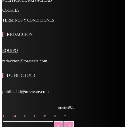
POLÍTICA DE PRIVACIDAD
COOKIES
TÉRMINOS Y CONDICIONES
REDACCIÓN
EQUIPO
redaccion@toreteate.com
PUBLICIDAD
publicidad@toreteate.com
agosto 2026
L
M
X
J
V
S
D
1
2