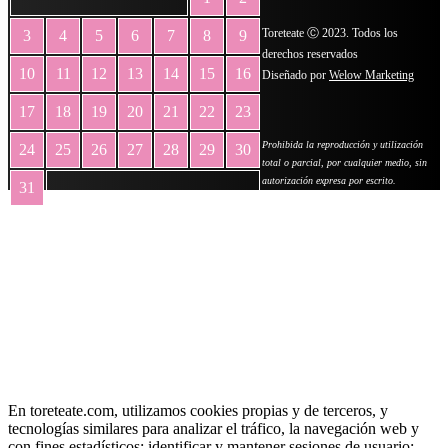
Toreteate Ⓒ 2023. Todos los
3
4
5
6
7
8
9
derechos reservados
10
11
12
13
14
15
16
Diseñado por
Welow Marketing
17
18
19
20
21
22
23
Prohibida la reproducción y utilización
24
25
26
27
28
29
30
total o parcial, por cualquier medio, sin
autorización expresa por escrito.
31
« May
En toreteate.com, utilizamos cookies propias y de terceros, y
tecnologías similares para analizar el tráfico, la navegación web y
con fines estadísticos; identificar y mantener sesiones de usuario;