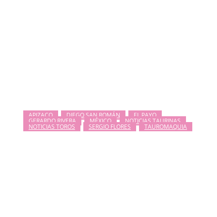
APIZACO
DIEGO SAN ROMÁN
EL PAYO
GERARDO RIVERA
MÉXICO
NOTICIAS TAURINAS
NOTICIAS TOROS
SERGIO FLORES
TAUROMAQUIA