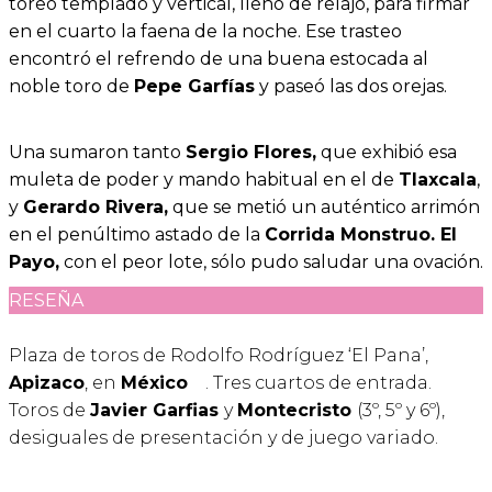
toreo templado y vertical, lleno de relajo, para firmar
en el cuarto la faena de la noche. Ese trasteo
encontró el refrendo de una buena estocada al
noble toro de
Pepe Garfías
y paseó las dos orejas.
Una sumaron tanto
Sergio Flores,
que exhibió esa
muleta de poder y mando habitual en el de
Tlaxcala
,
y
Gerardo Rivera,
que se metió un auténtico arrimón
en el penúltimo astado de la
Corrida Monstruo. El
Payo,
con el peor lote, sólo pudo saludar una ovación.
RESEÑA
Plaza de toros de Rodolfo Rodríguez ‘El Pana’,
Apizaco
, en
México
. Tres cuartos de entrada.
Toros de
Javier Garfias
y
Montecristo
(3º, 5º y 6º),
desiguales de presentación y de juego variado.