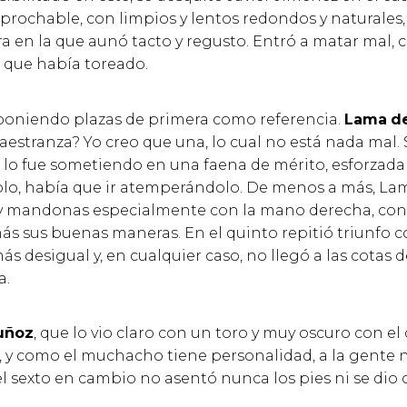
rochable, con limpios y lentos redondos y naturales,
a en la que aunó tacto y regusto. Entró a matar mal, co
n que había toreado.
poniendo plazas de primera como referencia.
Lama
d
aestranza? Yo creo que una, lo cual no está nada mal.
 lo fue sometiendo en una faena de mérito, esforzada 
 solo, había que ir atemperándolo. De menos a más, L
y mandonas especialmente con la mano derecha, con 
ás sus buenas maneras. En el quinto repitió triunfo c
desigual y, en cualquier caso, no llegó a las cotas de
a.
uñoz
, que lo vio claro con un toro y muy oscuro con el
te, y como el muchacho tiene personalidad, a la gente
el sexto en cambio no asentó nunca los pies ni se di