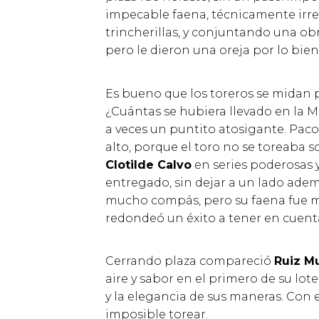
impecable faena, técnicamente irrep
trincherillas, y conjuntando una obr
pero le dieron una oreja por lo bie
Es bueno que los toreros se midan 
¿Cuántas se hubiera llevado en la M
a veces un puntito atosigante. Paco
alto, porque el toro no se toreaba
Clotilde Calvo
en series poderosas 
entregado, sin dejar a un lado adem
mucho compás, pero su faena fue más 
redondeó un éxito a tener en cuent
Cerrando plaza compareció
Ruiz M
aire y sabor en el primero de su lo
y la elegancia de sus maneras. Con 
imposible torear.