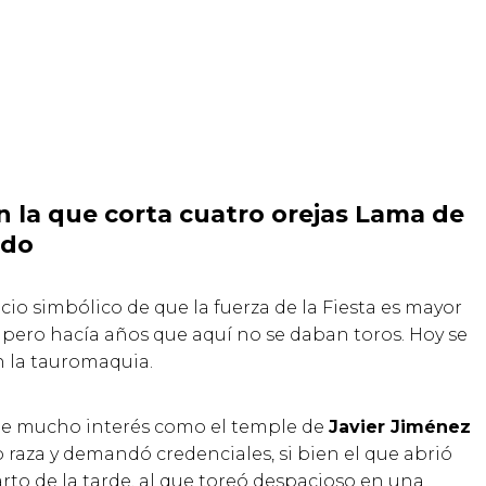
en la que corta cuatro orejas Lama de
edo
ncio simbólico de que la fuerza de la Fiesta es mayor
, pero hacía años que aquí no se daban toros. Hoy se
n la tauromaquia.
s de mucho interés como el temple de
Javier Jiménez
raza y demandó credenciales, si bien el que abrió
arto de la tarde, al que toreó despacioso en una