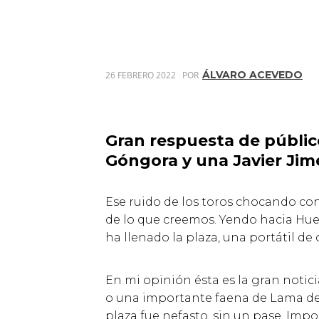
ÁLVARO ACEVEDO
26 FEBRERO 2022
POR
Gran respuesta de público
Góngora y una Javier Jim
Ese ruido de los toros chocando cont
de lo que creemos. Yendo hacia Huel
ha llenado la plaza, una portátil d
En mi opinión ésta es la gran notic
o una importante faena de Lama de G
plaza fue nefasto, sin un pase. Impo