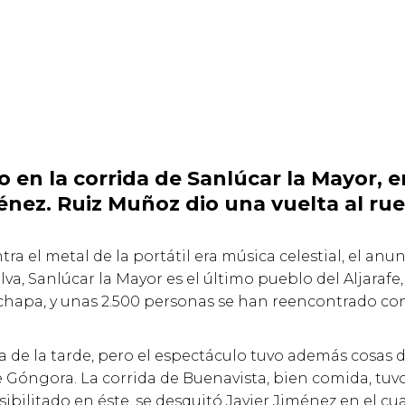
 en la corrida de Sanlúcar la Mayor, 
énez. Ruiz Muñoz dio una vuelta al ru
ra el metal de la portátil era música celestial, el anu
va, Sanlúcar la Mayor es el último pueblo del Aljarafe
e chapa, y unas 2.500 personas se han reencontrado co
ia de la tarde, pero el espectáculo tuvo además cosa
óngora. La corrida de Buenavista, bien comida, tuvo 
sibilitado en éste, se desquitó Javier Jiménez en el cu