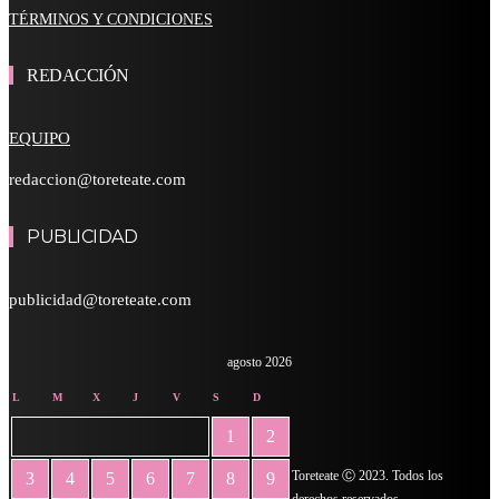
TÉRMINOS Y CONDICIONES
REDACCIÓN
EQUIPO
redaccion@toreteate.com
PUBLICIDAD
publicidad@toreteate.com
agosto 2026
L
M
X
J
V
S
D
1
2
Toreteate Ⓒ 2023. Todos los
3
4
5
6
7
8
9
derechos reservados