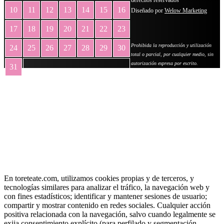
10
11
12
13
14
15
16
Diseñado por
Welow Marketing
17
18
19
20
21
22
23
Prohibida la reproducción y utilización
24
25
26
27
28
29
30
total o parcial, por cualquier medio, sin
autorización expresa por escrito.
31
« May
En toreteate.com, utilizamos cookies propias y de terceros, y
tecnologías similares para analizar el tráfico, la navegación web y
con fines estadísticos; identificar y mantener sesiones de usuario;
compartir y mostrar contenido en redes sociales. Cualquier acción
positiva relacionada con la navegación, salvo cuando legalmente se
exija consentimiento explícito (para perfilado y segmentación