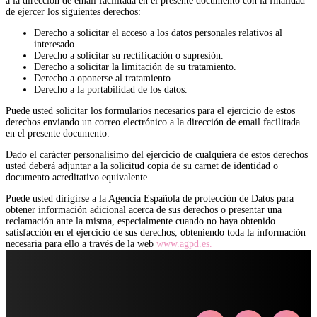
a la dirección de email facilitada en el presente documento con la finalidad
de ejercer los siguientes derechos:
Derecho a solicitar el acceso a los datos personales relativos al
interesado.
Derecho a solicitar su rectificación o supresión.
Derecho a solicitar la limitación de su tratamiento.
Derecho a oponerse al tratamiento.
Derecho a la portabilidad de los datos.
Puede usted solicitar los formularios necesarios para el ejercicio de estos
derechos enviando un correo electrónico a la dirección de email facilitada
en el presente documento.
Dado el carácter personalísimo del ejercicio de cualquiera de estos derechos
usted deberá adjuntar a la solicitud copia de su carnet de identidad o
documento acreditativo equivalente.
Puede usted dirigirse a la Agencia Española de protección de Datos para
obtener información adicional acerca de sus derechos o presentar una
reclamación ante la misma, especialmente cuando no haya obtenido
satisfacción en el ejercicio de sus derechos, obteniendo toda la información
necesaria para ello a través de la web
www.agpd.es.
agosto 2026
L
M
X
J
V
S
D
1
2