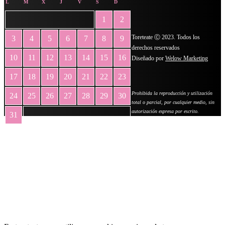
L
M
X
J
V
S
D
1
2
Toreteate Ⓒ 2023. Todos los
3
4
5
6
7
8
9
derechos reservados
10
11
12
13
14
15
16
Diseñado por
Welow Marketing
17
18
19
20
21
22
23
Prohibida la reproducción y utilización
24
25
26
27
28
29
30
total o parcial, por cualquier medio, sin
autorización expresa por escrito.
31
« May