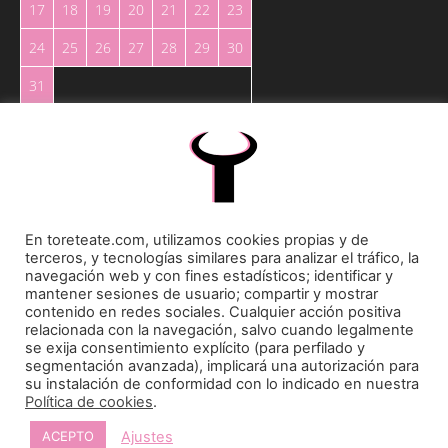
17
18
19
20
21
22
23
24
25
26
27
28
29
30
31
« May
En toreteate.com, utilizamos cookies propias y de
terceros, y tecnologías similares para analizar el tráfico, la
Toreteate Ⓒ 2023. Todos los derechos reservados
navegación web y con fines estadísticos; identificar y
Diseñado por
Welow Marketing
mantener sesiones de usuario; compartir y mostrar
contenido en redes sociales. Cualquier acción positiva
relacionada con la navegación, salvo cuando legalmente
Prohibida la reproducción y utilización total o parcial, por cualquier medio, sin autorización
se exija consentimiento explícito (para perfilado y
expresa por escrito.
segmentación avanzada), implicará una autorización para
su instalación de conformidad con lo indicado en nuestra
Política de cookies
.
Ajustes
ACEPTO