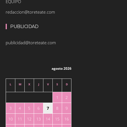
EQUIPO
redaccion@toreteate.com
PUBLICIDAD
publicidad@toreteate.com
agosto 2026
L
M
X
J
V
S
D
1
2
3
4
5
6
7
8
9
10
11
12
13
14
15
16