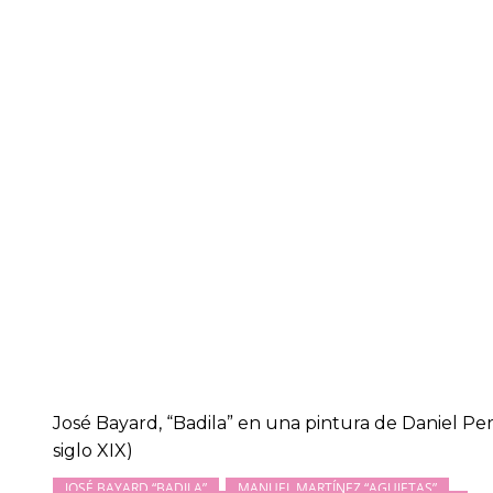
José Bayard, “Badila” en una pintura de Daniel Per
siglo XIX)
JOSÉ BAYARD “BADILA”
MANUEL MARTÍNEZ “AGUJETAS”