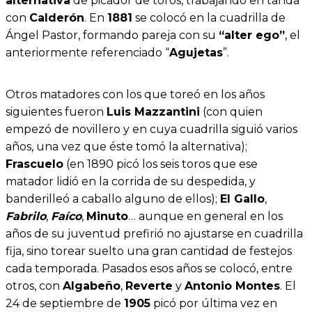
alternativa
de picador de toros, trabajando en tanda
con
Calderón
. En
1881
se colocó en la cuadrilla de
Ángel Pastor, formando pareja con su
“alter ego”
, el
anteriormente referenciado “
Agujetas
”.
Otros matadores con los que toreó en los años
siguientes fueron
Luis Mazzantini
(con quien
empezó de novillero y en cuya cuadrilla siguió varios
años, una vez que éste tomó la alternativa);
Frascuelo
(en 1890 picó los seis toros que ese
matador lidió en la corrida de su despedida, y
banderilleó a caballo alguno de ellos);
El Gallo
,
Fabrilo
,
Faíco
,
Minuto
… aunque en general en los
años de su juventud prefirió no ajustarse en cuadrilla
fija, sino torear suelto una gran cantidad de festejos
cada temporada. Pasados esos años se colocó, entre
otros, con
Algabeño
,
Reverte
y
Antonio Montes
. El
24 de septiembre de
1905
picó por última vez en