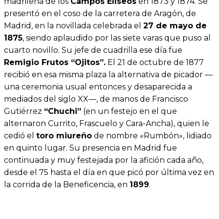
madrileña de los
Campos Elíseos
en 1873 y 1874. Se
presentó en el coso de la carretera de Aragón, de
Madrid, en la novillada celebrada el
27 de mayo de
1875
, siendo aplaudido por las siete varas que puso al
cuarto novillo. Su jefe de cuadrilla ese día fue
Remigio Frutos “Ojitos”.
El 21 de octubre de 1877
recibió en esa misma plaza la alternativa de picador —
una ceremonia usual entonces y desaparecida a
mediados del siglo XX—, de manos de Francisco
Gutiérrez
“Chuchi”
(en un festejo en el que
alternaron Currito, Frascuelo y Cara-Ancha), quien le
cedió el
toro miureño
de nombre «Rumbón», lidiado
en quinto lugar. Su presencia en Madrid fue
continuada y muy festejada por la afición cada año,
desde el 75 hasta el día en que picó por última vez en
la corrida de la Beneficencia, en
1899
.