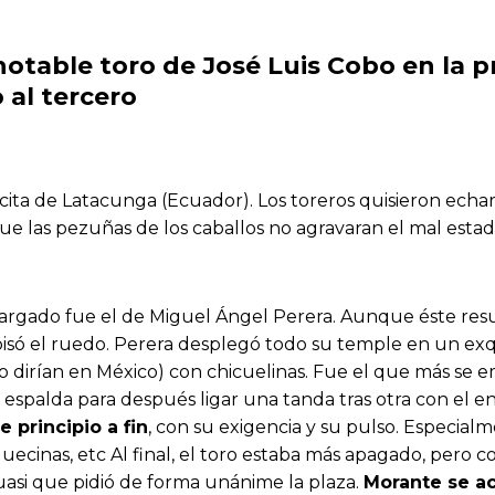
otable toro de José Luis Cobo en la p
 al tercero
acita de Latacunga (Ecuador). Los toreros quisieron echar
ue las pezuñas de los caballos no agravaran el mal esta
 cargado fue el de Miguel Ángel Perera. Aunque éste res
só el ruedo. Perera desplegó todo su temple en un exqu
o dirían en México) con chicuelinas. Fue el que más se e
spalda para después ligar una tanda tras otra con el ent
 principio a fin
, con su exigencia y su pulso. Especial
quecinas, etc Al final, el toro estaba más apagado, pero c
asi que pidió de forma unánime la plaza.
Morante se ac