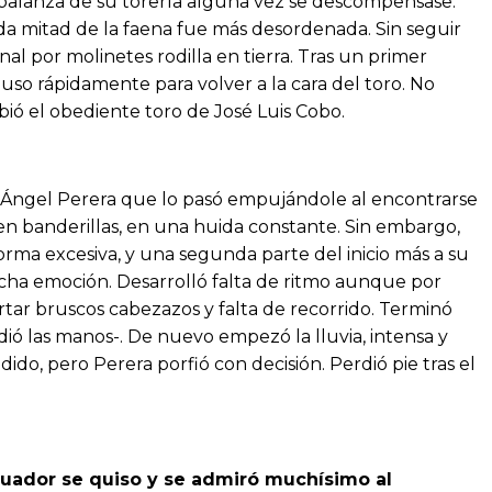
balanza de su torería alguna vez se descompensase.
da mitad de la faena fue más desordenada. Sin seguir
inal por molinetes rodilla en tierra. Tras un primer
uso rápidamente para volver a la cara del toro. No
bió el obediente toro de José Luis Cobo.
l Ángel Perera que lo pasó empujándole al encontrarse
en banderillas, en una huida constante. Sin embargo,
forma excesiva, y una segunda parte del inicio más a su
mucha emoción. Desarrolló falta de ritmo aunque por
ortar bruscos cabezazos y falta de recorrido. Terminó
dió las manos-. De nuevo empezó la lluvia, intensa y
do, pero Perera porfió con decisión. Perdió pie tras el
uador se quiso y se admiró muchísimo al