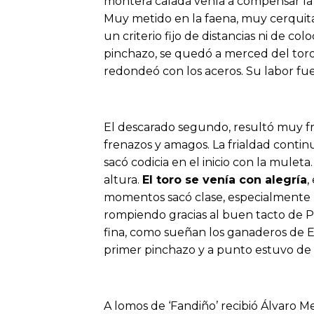
montera calada venía a compensar la 
Muy metido en la faena, muy cerquita
un criterio fijo de distancias ni de co
pinchazo, se quedó a merced del toro
redondeó con los aceros. Su labor fue
El descarado segundo, resultó muy fr
frenazos y amagos. La frialdad conti
sacó codicia en el inicio con la mulet
altura.
El toro se venía con alegría
,
momentos sacó clase, especialmente por
rompiendo gracias al buen tacto de Pe
fina, como sueñan los ganaderos de Es
primer pinchazo y a punto estuvo de 
A lomos de ‘Fandiño’ recibió Álvaro Me