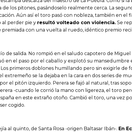
estampa descalza del maestro de La Puebla. Como si la 
 de los pitones, pasándoselo realmente cerca. La segun
locación. Aún así el toro pasó con nobleza, también en el f
 al perder pie y
resultó volteado con violencia.
Se rep
 premiada con una vuelta al ruedo, idéntico premio reci
ío de salida. No rompió en el saludo capotero de Migue
nuó en el paso por el caballo y explotó su mansedumbre 
a. Los primeros doblones humillando pero sin exigirle de 
 el extremeño se la dejaba en la cara en dos series de 
 el pitón izquierdo. Perera se fajó al natural, tras sop
rera -cuando le corrió la mano con ligereza, el toro per
paña en este extraño otoño. Cambió el toro, una vez podi
ser cogido.
jía al quinto, de Santa Rosa -origen Baltasar Ibán-.
En Ec