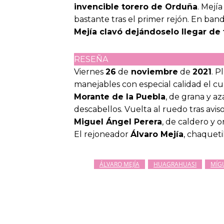
invencible torero de Orduña
. Mejí
bastante tras el primer rejón. En band
Mejía clavó dejándoselo llegar de 
RESEÑA
Viernes
26
de
noviembre
de
2021
. P
manejables con especial calidad el c
Morante de la Puebla
, de grana y a
descabellos. Vuelta al ruedo tras aviso
Miguel Ángel Perera
, de caldero y o
El rejoneador
Álvaro Mejía
, chaqueti
ÁLVARO MEJÍA
HUAGRAHUASI
MÍG