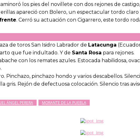
a aminoró los pies del novillete con dos rejones de casti
erillas apareció con Bolero, un espectacular tordo claro
frente
. Cerró su actuación con Cigarrero, este tordo roda
laza de toros San Isidro Labrador de
Latacunga
(Ecuador
uarto que fue indultado. Y de
Santa Rosa
para rejones.
zabache con los remates azules. Estocada habilidosa, ovac
.
ro. Pinchazo, pinchazo hondo y varios descabellos. Silencio
lla gris. Rejón de defectuosa colocación. Silencio tras avis
UEL ÁNGEL PERERA
MORANTE DE LA PUEBLA