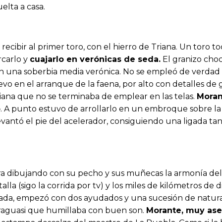
lta a casa.
recibir al primer toro, con el hierro de Triana. Un toro t
rcarlo y
cuajarlo en verónicas de seda.
El granizo choc
 una soberbia media verónica. No se empleó de verdad el
evo en el arranque de la faena, por alto con detalles de
iana que no se terminaba de emplear en las telas.
Moran
o
. A punto estuvo de arrollarlo en un embroque sobre l
vantó el pie del acelerador, consiguiendo una ligada ta
 dibujando con su pecho y sus muñecas la armonía del 
alla (sigo la corrida por tv) y los miles de kilómetros de 
lada, empezó con dos ayudados y una sucesión de natural
graguasi que humillaba con buen son.
Morante, muy ase