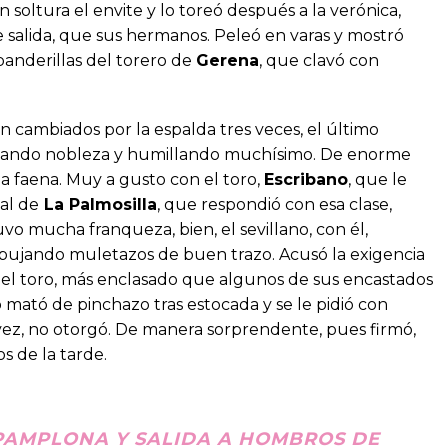
n soltura el envite y lo toreó después a la verónica,
 salida, que sus hermanos. Peleó en varas y mostró
banderillas del torero de
Gerena
, que clavó con
con cambiados por la espalda tres veces, el último
ochando nobleza y humillando muchísimo. De enorme
la faena. Muy a gusto con el toro,
Escribano
, que le
al de
La Palmosilla
, que respondió con esa clase,
vo mucha franqueza, bien, el sevillano, con él,
ujando muletazos de buen trazo. Acusó la exigencia
al el toro, más enclasado que algunos de sus encastados
mató de pinchazo tras estocada y se le pidió con
a vez, no otorgó. De manera sorprendente, pues firmó,
s de la tarde.
 PAMPLONA Y SALIDA A HOMBROS DE