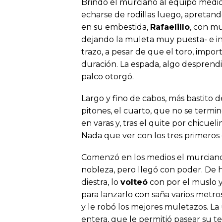
Brindó el murciano al equipo médi
echarse de rodillas luego, apretan
en su embestida,
Rafaelillo
, con m
dejando la muleta muy puesta- e i
trazo, a pesar de que el toro, impor
duración. La espada, algo desprendid
palco otorgó.
Largo y fino de cabos, más bastito 
pitones, el cuarto, que no se termi
en varas y, tras el quite por chicuel
Nada que ver con los tres primeros e
Comenzó en los medios el murciano,
nobleza, pero llegó con poder. De
diestra, lo
volteó
con por el muslo y
para lanzarlo con saña varios metro
y le robó los mejores muletazos. La 
entera, que le permitió pasear su te