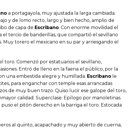
ano
a portagayola, muy ajustada la larga cambiada.
ajo y de lomo recto, largo y bien hecho, amplio de
cibo de capa de
Escribano
. Con enorme movilidad el
 el tercio de banderillas, que compartió el sevillano
. Muy torero el mexicano en su par y arriesgando el
 toro. Comenzó por estatuarios el sevillano,
iones. Entró de lleno en la faena el público, por la
 con una embestida alegre y humillada.
Escribano
le
s cites, para enganchar con temple esas arrancadas
zos de muy buen trazo. Quiso lucir ese galope del toro,
onmayor calidad. Superclase. Epílogo por manoletinas.
le puso el pitón derecho en la barriga el toro. Estocada
eros al quinto, acapachado y muy abierto de cuerna,