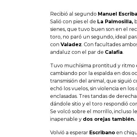
Recibió al segundo
Manuel Escrib
Salió con pies el de
La Palmosilla,
b
sienes, que tuvo buen son en el re
toro, no paró un segundo, ideal para
con
Valadez
. Con facultades ambos
andaluz con el par de
Calafia
.
Tuvo muchísima prontitud y ritmo el
cambiando por la espalda en dos ocas
transmisión del animal, que siguió
echó los vuelos, sin violencia en lo
enclasadas. Tres tandas de derecha
dándole sitio y el toro respondió c
Se volcó sobre el morrillo, incluso 
inapenable y
dos orejas también.
Volvió a esperar
Escribano
en chiqu