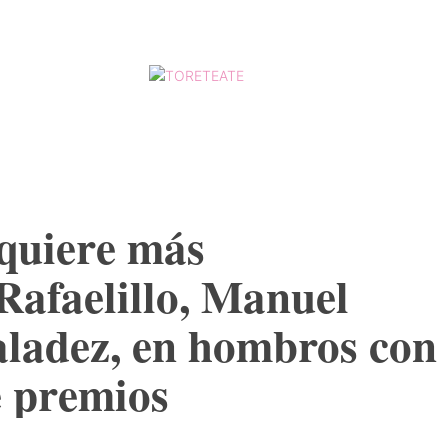
ESCALAFÓ
MORE
 quiere más
 Rafaelillo, Manuel
aladez, en hombros con
e premios