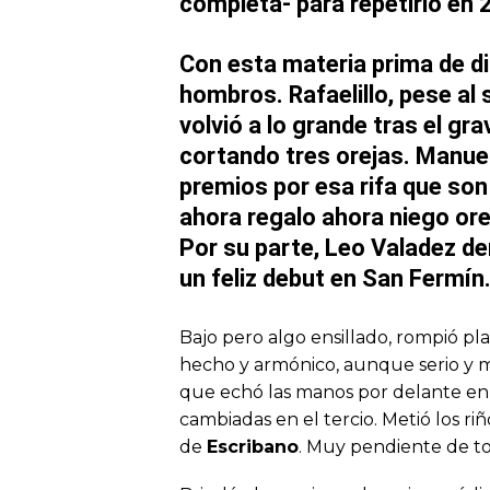
completa- para repetirlo en
Con esta materia prima de di
hombros.
Rafaelillo
, pese al
volvió a lo grande tras el g
cortando tres orejas.
Manuel
premios por esa rifa que son 
ahora regalo ahora niego ore
Por su parte,
Leo Valadez
der
un feliz debut en
San Fermín
Bajo pero algo ensillado, rompió pl
hecho y armónico, aunque serio y m
que echó las manos por delante en
cambiadas en el tercio. Metió los ri
de
Escribano
. Muy pendiente de to