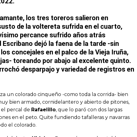
2022
.
amante, los tres toreros salieron en
 susto de la voltereta sufrida en el cuarto,
ravísimo percance sufrido años atrás
 Escribano
dejó la faena de la tarde -sin
los concejales en el palco de la
Vieja Iruña
,
jas- toreando por abajo al excelente quinto.
rochó desparpajo y variedad de registros en
.
aza un colorado cinqueño -como toda la corrida- bien
uy bien armado, cornidelantero y abierto de pitones,
 el percal de
Rafaelillo
, que lo paró con dos largas
ñones en el peto. Quite fundiendo tafalleras y navarras
do el colorado.