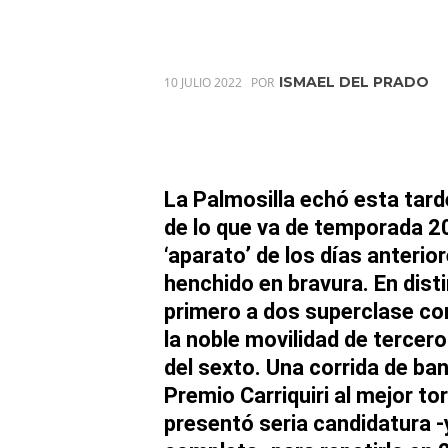
ISMAEL DEL PRADO
10 JULIO 2022
POR
La Palmosilla
echó esta tard
de lo que va de temporada
2
‘aparato’ de los días anterio
henchido en bravura. En dist
primero a dos superclase co
la noble movilidad de tercero
del sexto. Una corrida de ba
Premio Carriquiri
al mejor to
presentó seria candidatura -