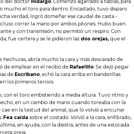
co del doctor
Hidalgo
. Comenzó agarrado a tablas, para
do mucho el toro para dentro. Encastado, tuvo disparo
ucha verdad, logró domeñar ese caudal de casta -
ncluso correr la mano por ambos pitones. Hubo buen
tante y con transmisión, no permitió un respiro. Con
a, fue certera y se le pidieron las
dos orejas,
que el
de hechuras, abría mucho la cara y más descarado de
nó de emplear en el recibo de
Rafaelillo
. Se dejó pegar
inas de
Escribano
, echó la cara arriba en banderillas.
n los primeros tercios.
 con el toro embistiendo a media altura. Tuvo ritmo y
 hecho, en un cambio de mano cuando toreaba con la
 cae en la testud del animal, que lo volvió a encunar
s.
Fea caída
sobre el costado. Volvió a la cara, enfibrado,
última, sin ayuda, con la diestra, antes de una estocada
rcera oreja.