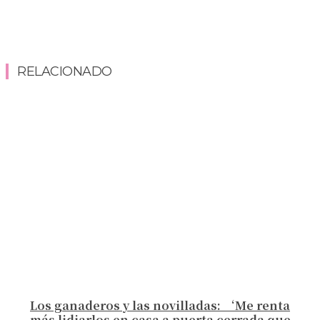
RELACIONADO
Los ganaderos y las novilladas: ‘Me renta
más lidiarlos en casa a puerta cerrada que