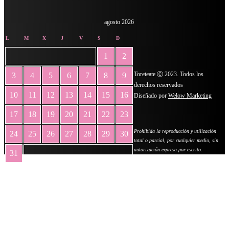
agosto 2026
L
M
X
J
V
S
D
1
2
Toreteate Ⓒ 2023. Todos los
3
4
5
6
7
8
9
derechos reservados
10
11
12
13
14
15
16
Diseñado por
Welow Marketing
17
18
19
20
21
22
23
Prohibida la reproducción y utilización
24
25
26
27
28
29
30
total o parcial, por cualquier medio, sin
autorización expresa por escrito.
31
« May