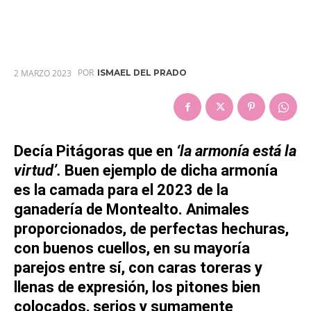
POR
2 MARZO 2023
ISMAEL DEL PRADO
Decía
Pitágoras
que en
‘la
armonía
está la
virtud’.
Buen ejemplo de dicha
armonía
es la
camada
para el
2023
de la
ganadería de
Montealto
. Animales
proporcionados, de perfectas hechuras,
con buenos cuellos, en su mayoría
parejos entre sí, con caras toreras y
llenas de expresión, los pitones bien
colocados, serios y sumamente