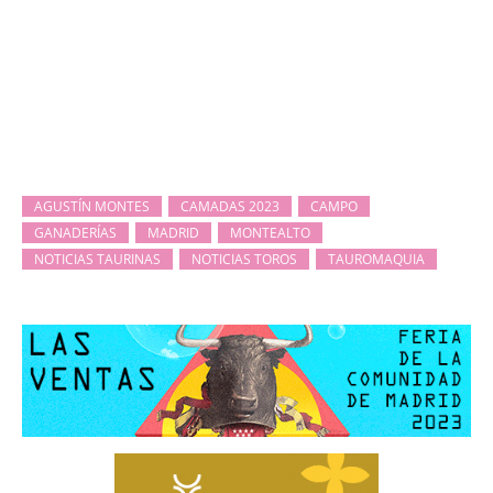
AGUSTÍN MONTES
CAMADAS 2023
CAMPO
GANADERÍAS
MADRID
MONTEALTO
NOTICIAS TAURINAS
NOTICIAS TOROS
TAUROMAQUIA