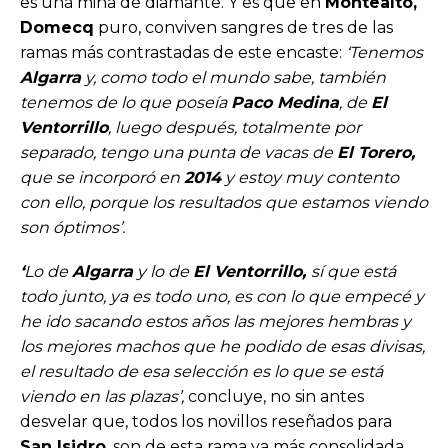
es una mina de diamante. Y es que en
Montealto,
Domecq
puro, conviven sangres de tres de las
ramas más contrastadas de este encaste:
‘Tenemos
Algarra
y, como todo el mundo sabe, también
tenemos de lo que poseía
Paco Medina
, de
El
Ventorrillo
, luego después, totalmente por
separado, tengo una punta de vacas de
El Torero,
que se incorporó en
2014
y estoy muy contento
con ello, porque los resultados que estamos viendo
son óptimos’.
‘
Lo de
Algarra
y lo de
El Ventorrillo,
sí que está
todo junto, ya es todo uno, es con lo que empecé y
he ido sacando estos años las mejores hembras y
los mejores machos que he podido de esas divisas,
el resultado de esa selección es lo que se está
viendo en las plazas’,
concluye, no sin antes
desvelar que, todos los novillos reseñados para
San Isidro
, son de esta rama ya más consolidada.