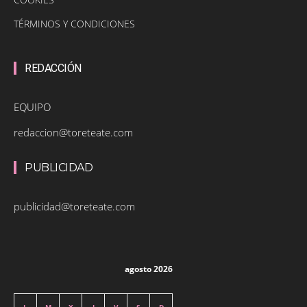
TÉRMINOS Y CONDICIONES
REDACCIÓN
EQUIPO
redaccion@toreteate.com
PUBLICIDAD
publicidad@toreteate.com
agosto 2026
L
M
X
J
V
S
D