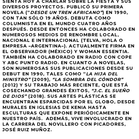
SIENTA HOY A CHARLAR SOBRE LA FIESTA Y SUS
DIVERSOS PROYECTOS. PUBLICÓ SU PRIMERA
NOVELA (“
DESDE UN TREN AFRICANO”
) EN 1990,
CON TAN SÓLO 19 AÑOS. DEBUTA COMO
COLUMNISTA EN EL MUNDO CUATRO AÑOS
DESPUÉS. DESDE ENTONCES HA COLABORADO EN
NUMEROSOS MEDIOS DE RENOMBRE LOCAL,
NACIONAL E INTERNACIONAL (TELVA, HOLA O
EMPRESA –ARGENTINA–). ACTUALMENTE FIRMA EN
EL OBSERVADOR (MÉXICO) Y WOMAN ESSENTIA.
TAMBIÉN HA COLABORADO EN RADIO CON COPE
Y ABC PUNTO RADIO. EN CUANTO A NOVELAS,
SON NUMEROSAS SUS PUBLICACIONES DESDE SU
DEBUT EN 1990, TALES COMO “
LA HIJA DEL
MINISTRO”
(2009),
“LA SOMBRA DEL CÓNDOR”
(2012) Y SU TRABAJO MÁS RECIENTE, QUE ESTÁ
COSECHANDO GRANDES ÉXITOS,
“J.C. EL SUEÑO
DE DIOS”
(2018). SUS ARTES PLÁSTICAS SE
ENCUENTRAN ESPARCIDAS POR EL GLOBO, DESDE
MURALES EN IGLESIAS DE KENIA HASTA
ESCULTURAS QUE EXPONE PERIÓDICAMENTE EN
NUESTRO PAÍS. ADEMÁS, VIVE INVOLUCRADO EN
LA CARRERA DEL NOVILLERO CON PICADORES,
JOSÉ RUIZ MUÑOZ.