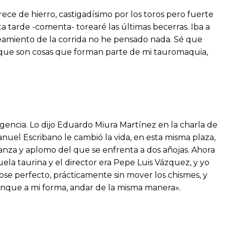
ece de hierro, castigadísimo por los toros pero fuerte
sta tarde -comenta- torearé las últimas becerras. Iba a
teamiento de la corrida no he pensado nada. Sé que
porque son cosas que forman parte de mi tauromaquia,
gencia. Lo dijo Eduardo Miura Martínez en la charla de
anuel Escribano le cambió la vida, en esta misma plaza,
lanza y aplomo del que se enfrenta a dos añojas. Ahora
la taurina y el director era Pepe Luis Vázquez, y yo
ndose perfecto, prácticamente sin mover los chismes, y
unque a mi forma, andar de la misma manera».