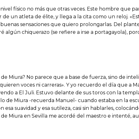
 nivel físico no más que otras veces. Este hombre que par
de un atleta de élite, y llega a la cita como un reloj. «E
n buenas sensaciones que quiero prolongarlas. Del plan
ré algún chiquerazo (se refiere a irse a portagayola), 
e Miura? No parece que a base de fuerza, sino de inteli
 quieren voces ni carreras». Y yo recuerdo el día que a M
yendo a El Juli. Estuvo delante de sus toros con la temp
 lo de Miura -recuerda Manuel- cuando estaba en la escue
n esa suavidad y esa sutileza, casi sin hablarles, colocá
de Miura en Sevilla me acordé del maestro e intenté, a