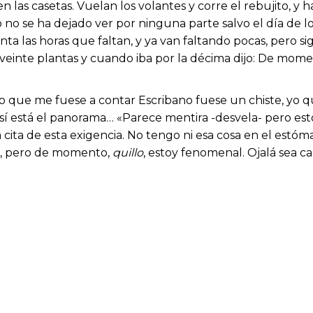
 en las casetas. Vuelan los volantes y corre el rebujito, y
se ha dejado ver por ninguna parte salvo el día de los s
ta las horas que faltan, y ya van faltando pocas, pero si
 veinte plantas y cuando iba por la décima dijo: De mome
o que me fuese a contar Escribano fuese un chiste, yo 
así está el panorama… «Parece mentira -desvela- pero e
cita de esta exigencia. No tengo ni esa cosa en el estó
o, pero de momento,
quillo
, estoy fenomenal. Ojalá sea ca