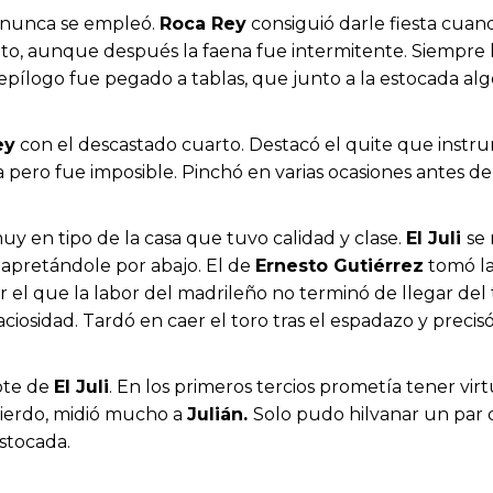
 nunca se empleó.
Roca Rey
consiguió darle fiesta cuand
to, aunque después la faena fue intermitente. Siempre l
epílogo fue pegado a tablas, que junto a la estocada algo
ey
con el descastado cuarto. Destacó el quite que instr
a pero fue imposible. Pinchó en varias ocasiones antes de
muy en tipo de la casa que tuvo calidad y clase.
El Juli
se
apretándole por abajo. El de
Ernesto Gutiérrez
tomó la
 el que la labor del madrileño no terminó de llegar del
iosidad. Tardó en caer el toro tras el espadazo y precis
pote de
El Juli
. En los primeros tercios prometía tener vi
quierdo, midió mucho a
Julián.
Solo pudo hilvanar un par 
stocada.