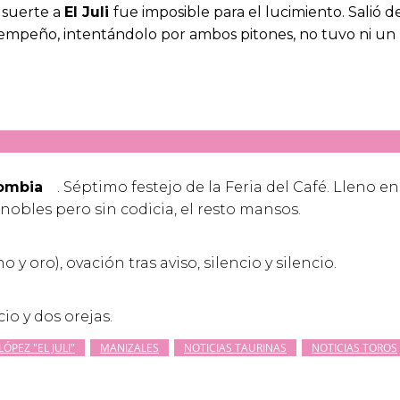
n suerte a
El Juli
fue imposible para el lucimiento. Salió 
empeño, intentándolo por ambos pitones, no tuvo ni un 
ombia
. Séptimo festejo de la Feria del Café. Lleno 
nobles pero sin codicia, el resto mansos.
o y oro), ovación tras aviso, silencio y silencio.
cio y dos orejas.
LÓPEZ "EL JULI"
MANIZALES
NOTICIAS TAURINAS
NOTICIAS TOROS