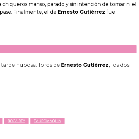
de chiqueros manso, parado y sin intención de tomar ni el
pase. Finalmente, el de
Ernesto Gutiérrez
fue
en tarde nubosa. Toros de
Ernesto Gutiérrez,
los dos
ROCA REY
TAUROMAQUIA