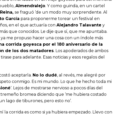
 pueblo,
Almendralejo
. Y como guinda, en un cartel
 Reina,
se fraguó ‘de un modo muy sorprendente. Al
to García
para proponerme torear un festival en
ños, en el que actuaría con
Alejandro
Talavante
y
 más que conocidos. Le dije que sí, que me apuntaba.
 ya me propuso hacer una cosa con un índole más
na corrida goyesca por el 180 aniversario de la
ión de los dos matadores
. Los apoderados de ambos
irase para adelante. Esas noticias y esos regalos del
.
costó aceptarla.
No lo dudé
, al revés, me alegré por
respeto conmigo. Es mi mundo. Lo que he hecho toda mi
sioné
‘. Lejos de mostrarse nervioso a pocos días del
 extremeño bromea diciendo que ‘me hubiera costado
n lago de tiburones, pero esto no’.
í la corrida es como si ya hubiera empezado. Llevo con