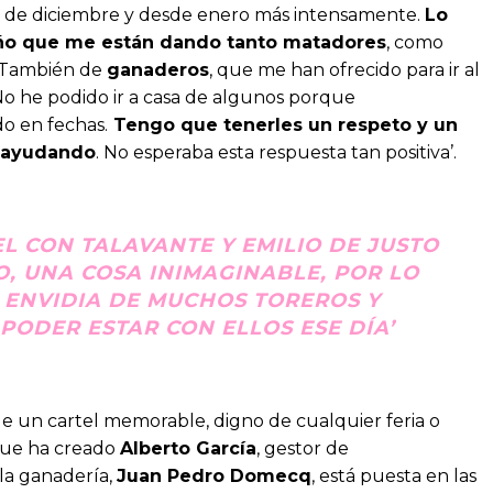
os de diciembre y desde enero más intensamente.
Lo
iño que me están dando tanto matadores
, como
. También de
ganaderos
, que me han ofrecido para ir al
o he podido ir a casa de algunos porque
o en fechas.
Tengo que tenerles un respeto y un
n ayudando
. No esperaba esta respuesta tan positiva’.
L CON TALAVANTE Y EMILIO DE JUSTO
O, UNA COSA INIMAGINABLE, POR LO
 ENVIDIA DE MUCHOS TOREROS Y
ODER ESTAR CON ELLOS ESE DÍA’
de un cartel memorable, digno de cualquier feria o
que ha creado
Alberto García
, gestor de
‘la ganadería,
Juan Pedro Domecq
, está puesta en las