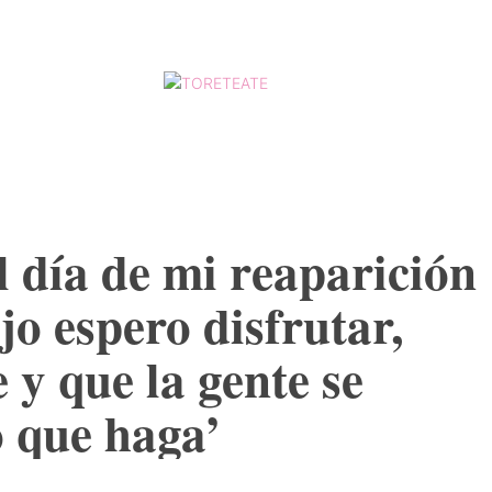
ESCALAFÓ
MORE
l día de mi reaparición
o espero disfrutar,
 y que la gente se
o que haga’