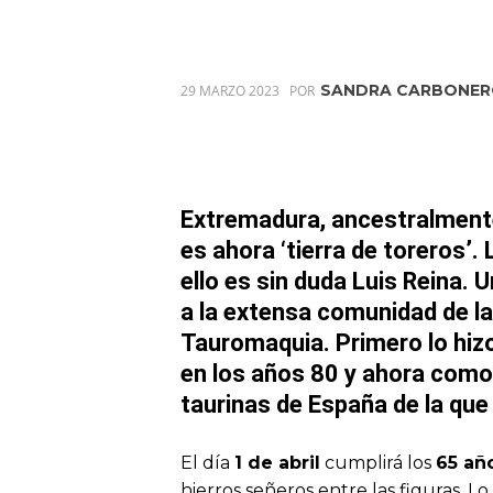
SANDRA CARBONE
29 MARZO 2023
POR
Extremadura, ancestralmente
es ahora ‘tierra de toreros’
ello es sin duda Luis Reina.
a la extensa comunidad de la
Tauromaquia. Primero lo hiz
en los años 80 y ahora como
taurinas de España de la que
El día
1 de abril
cumplirá los
65 añ
hierros señeros entre las figuras.