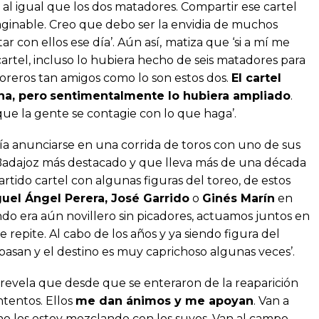
 al igual que los dos matadores. Compartir ese cartel
aginable. Creo que debo ser la envidia de muchos
 con ellos ese día’. Aún así,
matiza que ‘si a mí me
artel, incluso lo hubiera hecho de seis matadores para
toreros tan amigos como lo son estos dos.
El cartel
na, pero
sentimentalmente lo hubiera ampliado
.
que la gente se contagie con lo que haga’.
a anunciarse en una corrida de toros con uno de sus
Badajoz más destacado y que lleva más de una década
tido cartel con algunas figuras del toreo, de estos
uel Ángel Perera, José Garrido
o
Ginés Marín
en
o era aún novillero sin picadores, actuamos juntos en
se repite. Al cabo de los años y ya siendo figura del
s pasan y el destino es muy caprichoso algunas veces’.
, revela que desde que se enteraron de la reaparición
tentos. Ellos
me dan ánimos y me apoyan
. Van a
no los estoy mezclando con los suyos. Van al campo