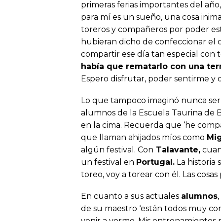
primeras ferias importantes del año,
para mí es un sueño, una cosa inim
toreros y compañeros por poder estar
hubieran dicho de confeccionar el c
compartir ese día tan especial con 
había que rematarlo con una ter
Espero disfrutar, poder sentirme y 
Lo que tampoco imaginó nunca serí
alumnos de la Escuela Taurina de 
en la cima. Recuerda que ‘he compar
que llaman ahijados míos como
Mig
algún festival. Con
Talavante,
cuand
un festival en
Portugal.
La historia 
toreo, voy a torear con él. Las cosa
En cuanto a sus actuales
alumnos
de su maestro ‘están todos muy con
venir a verme. Mis entrenamientos 