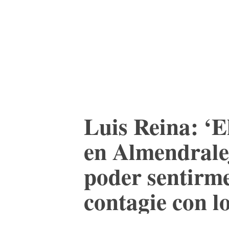
ACTUALIDAD
CULTURA
TIENDA
Luis Reina: ‘E
en Almendralej
poder sentirme
contagie con l