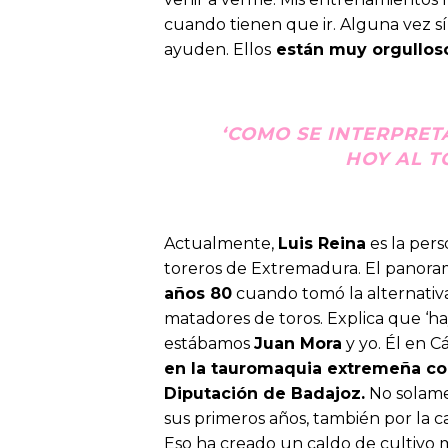
cuando tienen que ir. Alguna vez 
ayuden. Ellos
están muy orgullos
‘COMO SE INTERPRET
HOY AL T
Actualmente,
Luis Reina
es la pers
toreros de Extremadura. El panoram
años 80
cuando tomó la alternativa
matadores de toros. Explica que ‘h
estábamos
Juan Mora
y yo. Él en C
en la tauromaquia extremeña con
Diputación de Badajoz.
No solamen
sus primeros años, también por la c
Eso ha creado un caldo de cultivo 