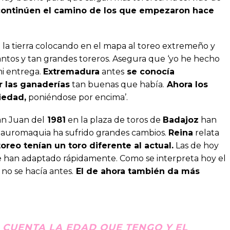
continúen el camino de los que empezaron hace
 la tierra colocando en el mapa al toreo extremeño y
antos y tan grandes toreros. Asegura que ‘yo he hecho
mi entrega.
Extremadura
antes
se conocía
r las ganaderías
tan buenas que había.
Ahora los
iedad,
poniéndose por encima’.
an Juan del
1981
en la plaza de toros de
Badajoz
han
 Tauromaquia ha sufrido grandes cambios.
Reina
relata
toreo tenían un toro diferente al actual.
Las de hoy
se han adaptado rápidamente. Como se interpreta hoy el
 no se hacía antes.
El de ahora también da más
 CUENTA LA EDAD QUE TENGO Y EL