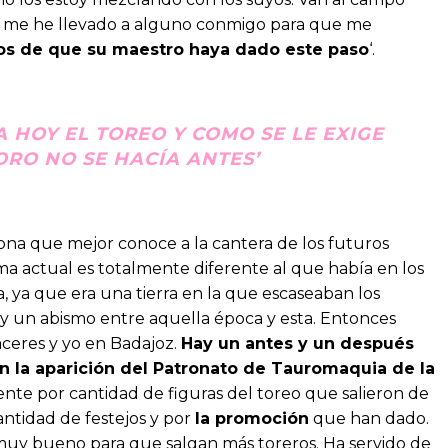
sí me he llevado a alguno conmigo para que me
os de que su maestro haya dado este paso
‘.
A HOY EL TOREO Y COMO SE LE EXIGE
ORO NO SE HACÍA ANTES’
ona que mejor conoce a la cantera de los futuros
a actual es totalmente diferente al que había en los
, ya que era una tierra en la que escaseaban los
ay un abismo entre aquella época y esta. Entonces
áceres y yo en Badajoz.
Hay un antes y un después
 la aparición del Patronato de Tauromaquia de la
te por cantidad de figuras del toreo que salieron de
antidad de festejos y por
la promoción
que han dado.
muy bueno para que salgan más toreros. Ha servido de