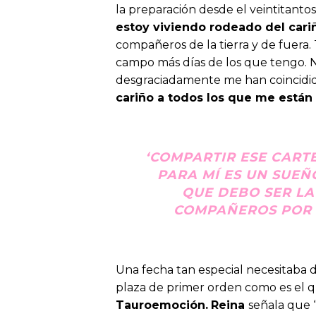
la preparación desde el veintitant
estoy viviendo rodeado del car
compañeros de la tierra y de fuera
campo más días de los que tengo. N
desgraciadamente me han coincidid
cariño a todos los que me está
‘COMPARTIR ESE CARTE
PARA MÍ ES UN SUEÑ
QUE DEBO SER LA
COMPAÑEROS POR P
Una fecha tan especial necesitaba 
plaza de primer orden como es el 
Tauroemoción.
Reina
señala que 