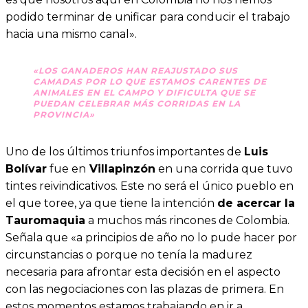
podido terminar de unificar para conducir el trabajo
hacia una mismo canal».
«LOS GANADEROS HAN REAJUSTADO SUS
CAMADAS POR LO QUE ESTAMOS CARENTES DE
ANIMALES EN EL CAMPO Y DIFICULTA QUE SE
PUEDAN CELEBRAR MÁS CORRIDAS EN LA
PROVINCIA»
Uno de los últimos triunfos importantes de
Luis
Bolívar
fue en
Villapinzón
en una corrida que tuvo
tintes reivindicativos. Este no será el único pueblo en
el que toree, ya que tiene la intención
de acercar la
Tauromaquia
a muchos más rincones de Colombia.
Señala que «a principios de año no lo pude hacer por
circunstancias o porque no tenía la madurez
necesaria para afrontar esta decisión en el aspecto
con las negociaciones con las plazas de primera. En
estos momentos estamos trabajando en ir a