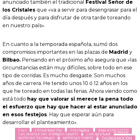
anunciado también el tradicional
Festival Señor de
los Cristales
que «va a servir para desengrasar para el
día después y para disfrutar de otra tarde toreando
en nuestro país».
En cuanto a la temporada española, sumó dos
compromisos importantes en las plazas de
Madrid
y
Bilbao.
Pensando en el próximo año asegura que «las
circunstancias están muy difíciles, sobre todo en ese
tipo de corridas. Es mucho desgaste. Son muchos
años de carrera. He tenido unos 10 ó 12 años en los
que he toreado en todas las ferias. Ahora viendo como
está todo
hay que valorar si merece la pena todo
el esfuerzo que hay que hacer al estar anunciado
en esos festejos
. Hay que esperar aún para
desarrollar el planteamiento».
CALI
CÉSAR RINCÓN
COLOMBIA
EMILIO DE JUSTO
LAS VENTAS DEL ESPÍRITU SANTO
LUIS BOLÍVAR
NOTICIAS TAURINAS
NOTICIAS TOROS
TAUROEMOCIÓN