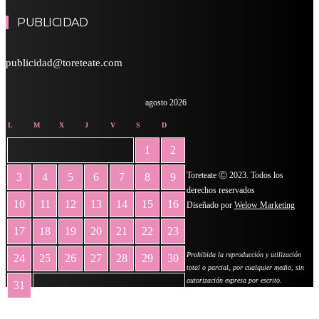
PUBLICIDAD
publicidad@toreteate.com
agosto 2026
L
M
X
J
V
S
D
1
2
Toreteate Ⓒ 2023. Todos los
3
4
5
6
7
8
9
derechos reservados
10
11
12
13
14
15
16
Diseñado por
Welow Marketing
17
18
19
20
21
22
23
Prohibida la reproducción y utilización
24
25
26
27
28
29
30
total o parcial, por cualquier medio, sin
autorización expresa por escrito.
31
« May