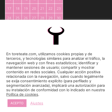
17
18
19
20
21
22
23
24
25
26
27
28
29
30
31
« May
En toreteate.com, utilizamos cookies propias y de
terceros, y tecnologías similares para analizar el tráfico, la
navegación web y con fines estadísticos; identificar y
mantener sesiones de usuario; compartir y mostrar
Toreteate Ⓒ 2023. Todos los derechos reservados
contenido en redes sociales. Cualquier acción positiva
relacionada con la navegación, salvo cuando legalmente
Diseñado por
Welow Marketing
se exija consentimiento explícito (para perfilado y
segmentación avanzada), implicará una autorización para
su instalación de conformidad con lo indicado en nuestra
Prohibida la reproducción y utilización total o parcial, por cualquier medio, sin autorización
Política de cookies
.
expresa por escrito.
Ajustes
ACEPTO