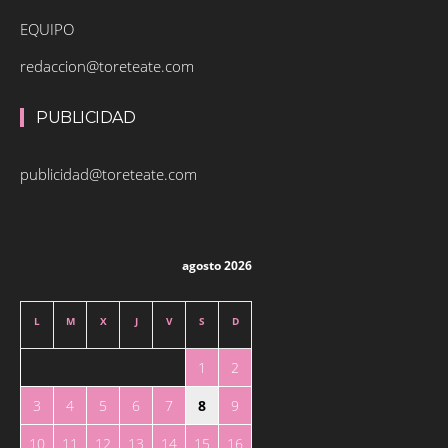
EQUIPO
redaccion@toreteate.com
PUBLICIDAD
publicidad@toreteate.com
agosto 2026
L
M
X
J
V
S
D
1
2
3
4
5
6
7
8
9
10
11
12
13
14
15
16