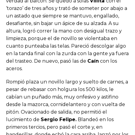
verdad al balcón. Se quedó a solas
Villita
con el
‘torazo’ de tres años y trató de someter por abajo a
un astado que siempre se mantuvo, engallado,
desafiante, sin bajar un ápice de su alzada. A su
altura, logró correr la mano con desigual trazo y
limpieza, porque el de novillo se violentaba en
cuanto punteaba las telas. Pareció descolgar algo
en la tanda final con la zurda con la gente ya fuera
del trasteo. De nuevo, pasó las de
Caín
con los
aceros.
Rompió plaza un novillo largo y suelto de carnes, a
pesar de rebasar con holgura los 500 kilos, le
cabían un puñado más, muy onfesivo y astifino
desde la mazorca, cornidelantero y con vuelta de
pitón. Ovacionado de salida, no permitió el
lucimiento de
Sergio Felipe.
Blandeó en los
primeros tercios, pero pasó el corte y, en
banderillas, donde echó la cara arriba, lanzó por los