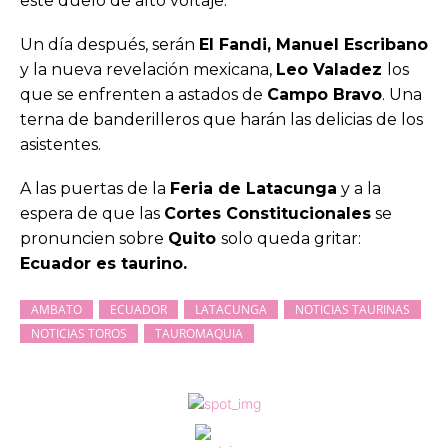
este duelo de alto voltaje.
Un día después, serán
El Fandi, Manuel Escribano
y la nueva revelación mexicana,
Leo Valadez
los
que se enfrenten a astados de
Campo Bravo
. Una
terna de banderilleros que harán las delicias de los
asistentes.
A las puertas de la
Feria de Latacunga
y a la
espera de que las
Cortes Constitucionales
se
pronuncien sobre
Quito
solo queda gritar:
Ecuador es taurino.
AMBATO
ECUADOR
LATACUNGA
NOTICIAS TAURINAS
NOTICIAS TOROS
TAUROMAQUIA