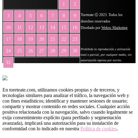
1
2
Toreteate Ⓒ 2023. Todos los
3
4
5
6
7
8
9
derechos reservados
10
11
12
13
14
15
16
Diseñado por
Welow Marketing
17
18
19
20
21
22
23
Prohibida la reproducción y utilización
24
25
26
27
28
29
30
total o parcial, por cualquier medio, sin
autorización expresa por escrito.
31
« May
En toreteate.com, utilizamos cookies propias y de terceros, y
tecnologías similares para analizar el tráfico, la navegación web y
con fines estadísticos; identificar y mantener sesiones de usuario;
compartir y mostrar contenido en redes sociales. Cualquier acción
positiva relacionada con la navegación, salvo cuando legalmente se
exija consentimiento explícito (para perfilado y segmentación
avanzada), implicará una autorización para su instalación de
conformidad con lo indicado en nuestra
Política de cookies
.