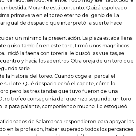
ndo. Variado, sentido, valiente. Todo muy asentado. Sobre
 la embestida. Morante está contento. Quizá espoleado
sima primavera en el toreo eterno del genio de La
ar igual de despacio que interpretó la suerte hace
cuidar un mínimo la presentación. La plaza estaba llena
nte quiso también en este toro, firmó unos magníficos
. Inició la faena con torería, le buscó las vueltas, se
cuentro y hacia los adentros. Otra oreja de un toro que
egunda serie.
 la historia del toreo. Cuando coge el percal el
de su lote. Qué despacio echó el capote, cómo lo
ro pero las tres tandas que tuvo fueron de una
a. Otro trofeo conseguiría del que hizo segundo, un toro
ndo la pata palante, componiendo mucho. Lo estoqueó
s aficionados de Salamanca respondieron para apoyar las
o en la profesión, haber superado todos los percances