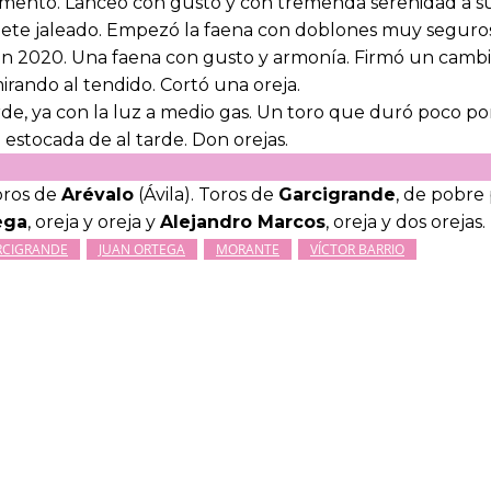
omento. Lanceó con gusto y con tremenda serenidad a su
lete jaleado. Empezó la faena con doblones muy seguros
en 2020. Una faena con gusto y armonía. Firmó un camb
irando al tendido. Cortó una oreja.
rde, ya con la luz a medio gas. Un toro que duró poco por
estocada de al tarde. Don orejas.
oros de
Arévalo
(Ávila). Toros de
Garcigrande
, de pobre
ega
, oreja y oreja y
Alejandro Marcos
, oreja y dos orejas.
RCIGRANDE
JUAN ORTEGA
MORANTE
VÍCTOR BARRIO