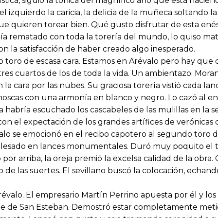
ística, siguió la tónica del magnífico año que está hacie
el izquierdo la caricia, la delicia de la muñeca soltando
ue quieren torear bien. Qué gusto disfrutar de esta ené
ía rematado con toda la torería del mundo, lo quiso mat
on la satisfacción de haber creado algo inesperado.
o toro de escasa cara. Estamos en Arévalo pero hay que 
tres cuartos de los de toda la vida. Un ambientazo. Mora
la cara por las nubes. Su graciosa torería vistió cada lance
 moscas con una armonía en blanco y negro. Lo cazó al en
a habría escuchado los cascabeles de las mulillas en la s
n el expectación de los grandes artífices de verónicas de
révalo se emocionó en el recibo capotero al segundo toro 
esado en lances monumentales. Duró muy poquito el to
 por arriba, la oreja premió la excelsa calidad de la obr
de las suertes. El sevillano buscó la colocación, echa
évalo. El empresario Martín Perrino apuesta por él y lo
te de San Esteban. Demostró estar completamente metid