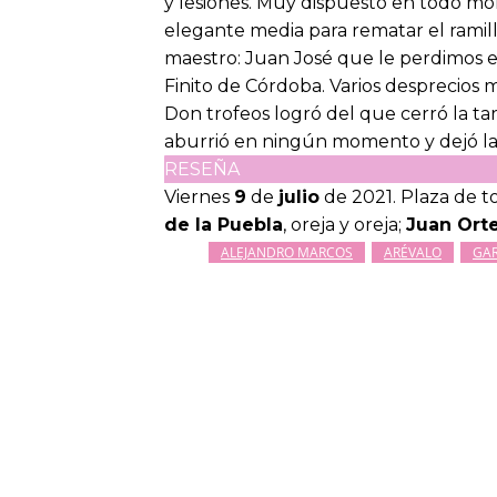
y lesiones. Muy dispuesto en todo m
elegante media para rematar el ramil
maestro: Juan José que le perdimos 
Finito de Córdoba. Varios desprecios m
Don trofeos logró del que cerró la ta
aburrió en ningún momento y dejó la 
RESEÑA
Viernes
9
de
julio
de 2021. Plaza de t
de la Puebla
, oreja y oreja;
Juan Ort
ALEJANDRO MARCOS
ARÉVALO
GA