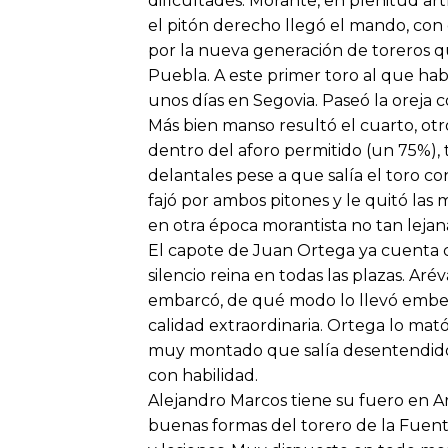
dificultades. Morante, en plenitud art
el pitón derecho llegó el mando, con 
por la nueva generación de toreros q
Puebla. A este primer toro al que hab
unos días en Segovia. Paseó la oreja c
Más bien manso resultó el cuarto, otr
dentro del aforo permitido (un 75%), 
delantales pese a que salía el toro con 
fajó por ambos pitones y le quitó las
en otra época morantista no tan lejan
El capote de Juan Ortega ya cuenta co
silencio reina en todas las plazas. A
embarcó, de qué modo lo llevó embel
calidad extraordinaria. Ortega lo mató
muy montado que salía desentendido 
con habilidad.
Alejandro Marcos tiene su fuero en Ar
buenas formas del torero de la Fuen