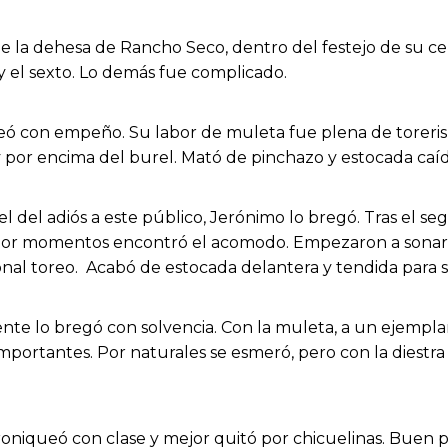
 de la dehesa de Rancho Seco, dentro del festejo de su ce
y el sexto. Lo demás fue complicado.
eó con empeño. Su labor de muleta fue plena de toreris
por encima del burel. Mató de pinchazo y estocada caíd
l del adiós a este público, Jerónimo lo bregó. Tras el s
por momentos encontró el acomodo. Empezaron a sonar l
onal toreo. Acabó de estocada delantera y tendida para 
te lo bregó con solvencia. Con la muleta, a un ejemplar d
mportantes. Por naturales se esmeró, pero con la diestra s
roniqueó con clase y mejor quitó por chicuelinas. Buen 