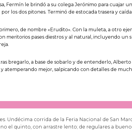
, Fermín le brindó a su colega Jerónimo para cuajar un
por los dos pitones. Terminó de estocada trasera y caída p
rimero, de nombre «Erudito». Con la muleta, a otro ejemp
on meritorios pases diestros y al natural, incluyendo un
reja.
 tras bregarlo, a base de sobarlo y de entenderlo, Alber
n y atemperando mejor, salpicando con detalles de much
es.
Undécima corrida de la Feria Nacional de San Marc
o el quinto, con arrastre lento; de regulares a buenos