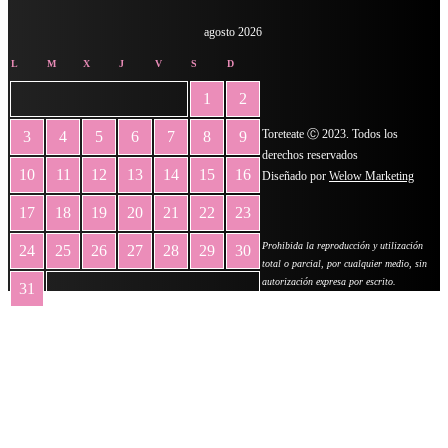
agosto 2026
L
M
X
J
V
S
D
1
2
Toreteate Ⓒ 2023. Todos los
3
4
5
6
7
8
9
derechos reservados
10
11
12
13
14
15
16
Diseñado por
Welow Marketing
17
18
19
20
21
22
23
Prohibida la reproducción y utilización
24
25
26
27
28
29
30
total o parcial, por cualquier medio, sin
autorización expresa por escrito.
31
« May