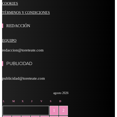
COOKIES
TÉRMINOS Y CONDICIONES
REDACCIÓN
EQUIPO
redaccion@toreteate.com
PUBLICIDAD
publicidad@toreteate.com
agosto 2026
L
M
X
J
V
S
D
1
2