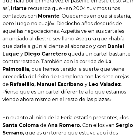
que hará por primera vez el paseíllo en este coso. Aún
así,
Iriarte
recuerda que «en 2004 tuvimos unos
contactos con
Morante
. Quedamos en que sí estaría,
pero luego no cuajó». Dieciocho años después de
aquellas negociaciones, Azpeitia ve en sus carteles
anunciado al diestro sevillano. Asegura que «había
que darle algún aliciente al abonado y con
Daniel
Luque
y
Diego Carretero
queda un cartel bastante
contrarrestado. También con la corrida de
La
Palmosilla,
que hemos tenido la suerte que viene
precedida del éxito de Pamplona con las siete orejas
de
Rafaelillo, Manuel Escribano
y
Leo Valadez
.
Pienso que es un cartel diferente a lo que estamos
viendo ahora mismo en el resto de las plazas».
En cuanto al inicio de la Feria estarán presentes, «los
Santa Coloma
de
Ana Romero.
Con ellos van
Sergio
Serrano,
que es un torero que estuvo aquí dos