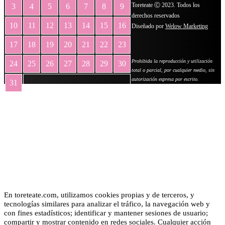
Toreteate Ⓒ 2023. Todos los
3
4
5
6
7
8
9
derechos reservados
10
11
12
13
14
15
16
Diseñado por
Welow Marketing
17
18
19
20
21
22
23
Prohibida la reproducción y utilización
24
25
26
27
28
29
30
total o parcial, por cualquier medio, sin
autorización expresa por escrito.
31
« May
En toreteate.com, utilizamos cookies propias y de terceros, y
tecnologías similares para analizar el tráfico, la navegación web y
con fines estadísticos; identificar y mantener sesiones de usuario;
compartir y mostrar contenido en redes sociales. Cualquier acción