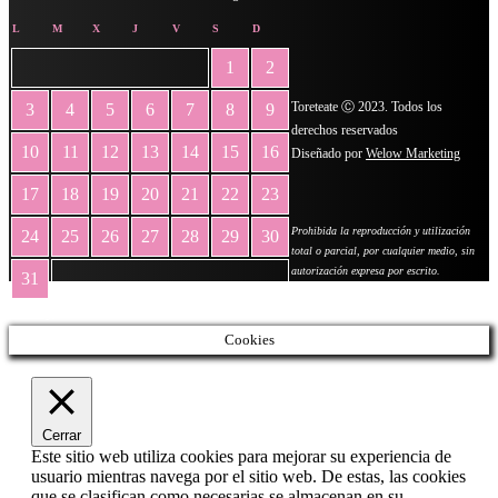
L
M
X
J
V
S
D
1
2
Toreteate Ⓒ 2023. Todos los
3
4
5
6
7
8
9
derechos reservados
10
11
12
13
14
15
16
Diseñado por
Welow Marketing
17
18
19
20
21
22
23
Prohibida la reproducción y utilización
24
25
26
27
28
29
30
total o parcial, por cualquier medio, sin
autorización expresa por escrito.
31
« May
Cookies
Cerrar
Este sitio web utiliza cookies para mejorar su experiencia de
usuario mientras navega por el sitio web. De estas, las cookies
que se clasifican como necesarias se almacenan en su