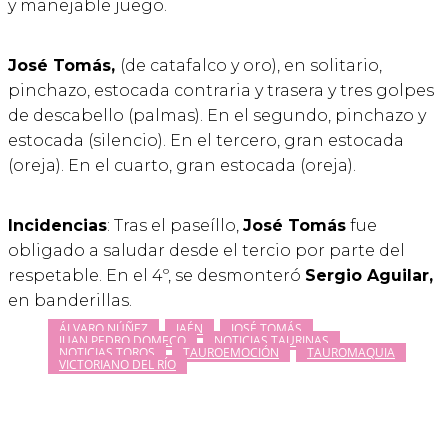
y manejable juego.
José Tomás,
(de catafalco y oro), en solitario,
pinchazo, estocada contraria y trasera y tres golpes
de descabello (palmas). En el segundo, pinchazo y
estocada (silencio). En el tercero, gran estocada
(oreja). En el cuarto, gran estocada (oreja).
Incidencias
: Tras el paseíllo,
José Tomás
fue
obligado a saludar desde el tercio por parte del
respetable. En el 4º, se desmonteró
Sergio Aguilar,
en banderillas.
ÁLVARO NÚÑEZ
JAÉN
JOSÉ TOMÁS
JUAN PEDRO DOMECQ
NOTICIAS TAURINAS
NOTICIAS TOROS
TAUROEMOCIÓN
TAUROMAQUIA
VICTORIANO DEL RÍO