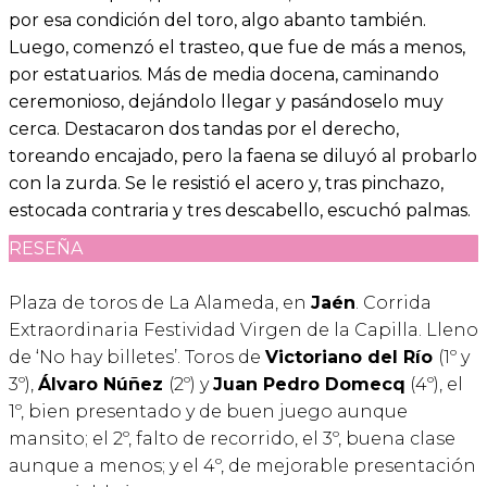
por esa condición del toro, algo abanto también.
Luego, comenzó el trasteo, que fue de más a menos,
por estatuarios. Más de media docena, caminando
ceremonioso, dejándolo llegar y pasándoselo muy
cerca. Destacaron dos tandas por el derecho,
toreando encajado, pero la faena se diluyó al probarlo
con la zurda. Se le resistió el acero y, tras pinchazo,
estocada contraria y tres descabello, escuchó palmas.
RESEÑA
Plaza de toros de La Alameda, en
Jaén
. Corrida
Extraordinaria Festividad Virgen de la Capilla. Lleno
de ‘No hay billetes’. Toros de
Victoriano del Río
(1º y
3º),
Álvaro Núñez
(2º) y
Juan Pedro Domecq
(4º), el
1º, bien presentado y de buen juego aunque
mansito; el 2º, falto de recorrido, el 3º, buena clase
aunque a menos; y el 4º, de mejorable presentación