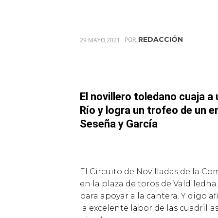
REDACCIÓN
29 MAYO 2021
POR
El novillero toledano cuaja a 
R
í
o y logra un trofeo de un 
Sese
ñ
a y Garc
í
a
El Circuito de Novilladas de la C
en la plaza de toros de Valdiledha
para apoyar a la cantera. Y digo a
la excelente labor de las cuadrilla