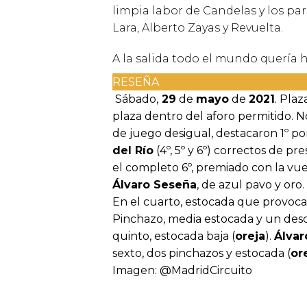
limpia labor de Candelas y los pa
Lara, Alberto Zayas y Revuelta.
A la salida todo el mundo quería h
RESEÑA
Sábado,
29
de
mayo
de
2021
. Pla
plaza dentro del aforo permitido. N
de juego desigual, destacaron 1º por
del Río
(4º, 5º y 6º) correctos de 
el completo 6º, premiado con la vue
Álvaro Seseña
, de azul pavo y oro
En el cuarto, estocada que provoca
Pinchazo, media estocada y un desc
quinto, estocada baja (
oreja
).
Álvar
sexto, dos pinchazos y estocada (
or
Imagen: @MadridCircuito