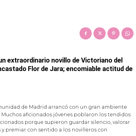
un extraordinario novillo de Victoriano del
encastado Flor de Jara; encomiable actitud de
omunidad de Madrid arranc
ó
con un gran ambiente
. Muchos aficionados j
ó
venes poblaron los tendidos
ficionados porque supieron guardar silencio, valorar
s y premiar con sentido a los novilleros con