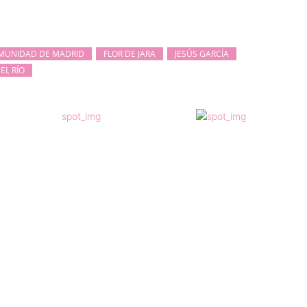
MUNIDAD DE MADRID
FLOR DE JARA
JESÚS GARCÍA
EL RÍO