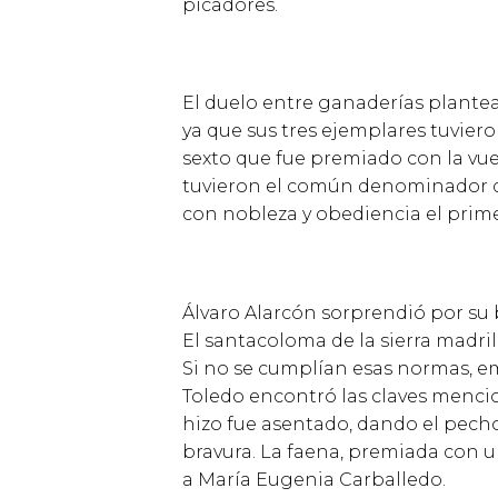
picadores.
El duelo entre ganader
í
as plante
ya que sus tres ejemplares tuvier
sexto que fue premiado con la vuel
tuvieron el com
ú
n denominador de
con nobleza y obediencia el prime
Á
lvaro Alarc
ó
n sorprendi
ó
por su 
El santacoloma de la sierra madri
Si no se cumpl
í
an esas normas, e
Toledo encontr
ó
las claves menci
hizo fue asentado, dando el pecho
bravura. La faena, premiada con u
a Mar
í
a Eugenia Carballedo.