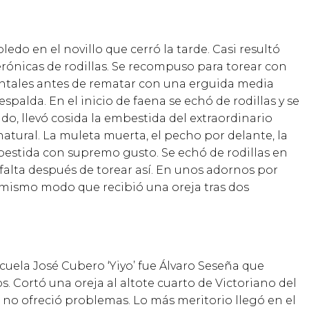
oledo en el novillo que cerr
ó
la tarde. Casi result
ó
er
ó
nicas de rodillas. Se recompuso para torear con
lantales antes de rematar con una erguida media
 espalda. En el inicio de faena se ech
ó
de rodillas y se
do, llev
ó
cosida la embestida del extraordinario
 natural. La muleta muerta, el pecho por delante, la
mbestida con supremo gusto. Se ech
ó
de rodillas en
 falta despu
é
s de torear as
í
. En unos adornos por
el mismo modo que recibi
ó
una oreja tras dos
scuela Jos
é
Cubero ‘Yiyo’ fue
Á
lvaro Sese
ñ
a que
s. Cort
ó
una oreja al altote cuarto de Victoriano del
 no ofreci
ó
problemas. Lo m
á
s meritorio lleg
ó
en el