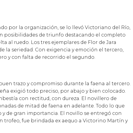
ado por la organizaci
ó
n, se lo llev
ó
Victoriano del R
í
o,
on posibilidades de triunfo destacando el completo
ta al ruedo. Los tres ejemplares de Flor de Jara
 la seriedad. Con exigencia y emoci
ó
n el tercero,
ro y con falta de recorrido el segundo.
buen trazo y compromiso durante la faena al tercero.
le
ñ
a exigi
ó
todo preciso, por abajo y bien colocado.
mbest
í
a con rectitud, con dureza. El novillero de
onadas de mitad de faena en adelante. Todo lo que
 y de gran importancia. El novillo se entreg
ó
con
n trofeo, fue brindada ex aequo a Victorino Mart
í
n y