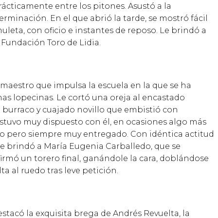
r
á
cticamente entre los pitones. Asust
ó
a la
terminaci
ó
n. En el que abri
ó
la tarde, se mostr
ó
f
á
cil
muleta, con oficio e instantes de reposo. Le brind
ó
a
a Fundaci
ó
n Toro de Lidia.
maestro que impulsa la escuela en la que se ha
unas lopecinas. Le cort
ó
una oreja al encastado
n burraco y cuajado novillo que embisti
ó
con
estuvo muy dispuesto con
é
l, en ocasiones algo m
á
s
llo pero siempre muy entregado. Con id
é
ntica actitud
le brind
ó
a Mar
í
a Eugenia Carballedo, que se
firm
ó
un torero final, gan
á
ndole la cara, dobl
á
ndose
ta al ruedo tras leve petici
ó
n.
estac
ó
la exquisita brega de Andr
é
s Revuelta, la