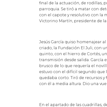
final de la actuaci
ó
n, de rodillas, p
parroquia. Se tir
ó
a matar con de
con el capote y resolutivo con la 
Victorino Mart
í
n, presidente de l
Jes
ú
s Garc
í
a quiso homenajear al 
criado, la Fundaci
ó
n El Juli, con 
quinto, con el hierro de Cort
é
s, u
transmisi
ó
n desde salida. Garc
í
a 
brusco de lo que requer
í
a el novi
estuvo con el dif
í
cil segundo que 
quedaba corto. Tir
ó
de recursos y 
con
é
l a media altura. Dio una vuel
En el apartado de las cuadrillas, d