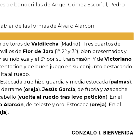
res de banderillas de
Á
ngel G
ó
mez Escorial, Pedro
ablar de las formas de Álvaro Alarcón.
za de toros de
Valdilecha
(Madrid). Tres cuartos de
ovillos de
Flor de Jara
(1º, 2º y 3º), bien presentados y
 su nobleza y el 3º por su transmisión. Y de
Victoriano
presentación y de buen juego en su conjunto destacando
lta al ruedo.
. Estocada que hizo guardia y media estocada (
palmas
).
 derrame (
oreja
).
Jesús García
, de fucsia y azabache.
abello (
vuelta al ruedo tras leve petición
). En el
o Alarcón
, de celeste y oro. Estocada (
oreja
). En el
eja
).
GONZALO I. BIENVENIDA