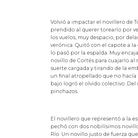
Volvi
ó
a impactar el novillero de T
prendido al querer torearlo por v
los vuelos, muy despacio, por de
ver
ó
nica. Quit
ó
con el capote a la
lo pas
ó
por la espalda. Muy encaja
novillo de Cort
é
s para cuajarlo al
suerte cargada y tirando de la e
un final atropellado que no hac
í
a
bajo logr
ó
el olvido colectivo. D
pinchazos.
El novillero que represent
ó
a la e
pech
ó
con dos nobil
í
simos novillo
R
í
o. Un novillo justo de fuerza que