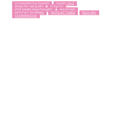
ALEJANDRO TALAVANTE
DANIEL RUIZ
FERIA DEL MILAGRO
ILLESCAS
JOSÉ MARÍA MANZANARES
MAXITORO
NOTICIAS TAURINAS
NOTICIAS TOROS
ROCA REY
TAUROMAQUIA