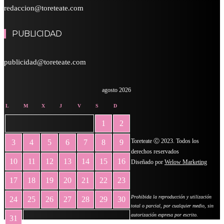
redaccion@toreteate.com
PUBLICIDAD
publicidad@toreteate.com
agosto 2026
L
M
X
J
V
S
D
1
2
Toreteate Ⓒ 2023. Todos los
3
4
5
6
7
8
9
derechos reservados
10
11
12
13
14
15
16
Diseñado por
Welow Marketing
17
18
19
20
21
22
23
Prohibida la reproducción y utilización
24
25
26
27
28
29
30
total o parcial, por cualquier medio, sin
autorización expresa por escrito.
31