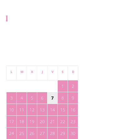
redaccion@toreteate.com
PUBLICIDAD
publicidad@toreteate.com
agosto 2026
L
M
X
J
V
S
D
1
2
3
4
5
6
7
8
9
10
11
12
13
14
15
16
17
18
19
20
21
22
23
24
25
26
27
28
29
30