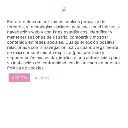
17
18
19
20
21
22
23
24
25
26
27
28
29
30
En toreteate.com, utilizamos cookies propias y de
terceros, y tecnologías similares para analizar el tráfico, la
31
navegación web y con fines estadísticos; identificar y
mantener sesiones de usuario; compartir y mostrar
« May
contenido en redes sociales. Cualquier acción positiva
relacionada con la navegación, salvo cuando legalmente
se exija consentimiento explícito (para perfilado y
segmentación avanzada), implicará una autorización para
su instalación de conformidad con lo indicado en nuestra
Política de cookies
.
Ajustes
ACEPTO
Toreteate Ⓒ 2023. Todos los derechos reservados
Diseñado por
Welow Marketing
Prohibida la reproducción y utilización total o parcial, por cualquier medio, sin autorización
expresa por escrito.