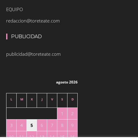
EQUIPO
redaccion@toreteate.com
PUBLICIDAD
publicidad@toreteate.com
agosto 2026
L
M
X
J
V
S
D
1
2
3
4
5
6
7
8
9
10
11
12
13
14
15
16