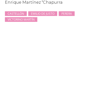
Enrique Martínez “Chapurra
CASTELLÓN
EMILIO DE JUSTO
PERERA
VICTORINO MARTÍN