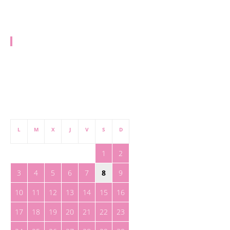
redaccion@toreteate.com
PUBLICIDAD
publicidad@toreteate.com
agosto 2026
L
M
X
J
V
S
D
1
2
3
4
5
6
7
8
9
10
11
12
13
14
15
16
17
18
19
20
21
22
23