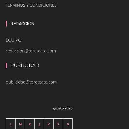
TÉRMINOS Y CONDICIONES
REDACCIÓN
EQUIPO
redaccion@toreteate.com
PUBLICIDAD
publicidad@toreteate.com
agosto 2026
L
M
X
J
V
S
D