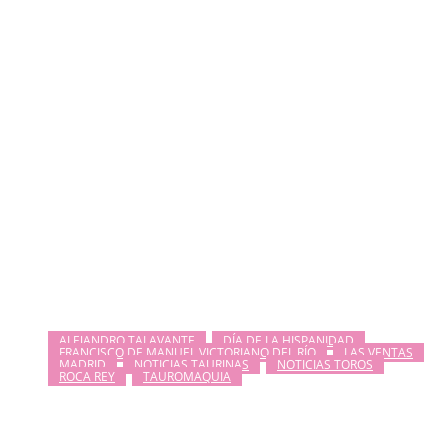
ALEJANDRO TALAVANTE
DÍA DE LA HISPANIDAD
FRANCISCO DE MANUEL VICTORIANO DEL RÍO
LAS VENTAS
MADRID
NOTICIAS TAURINAS
NOTICIAS TOROS
ROCA REY
TAUROMAQUIA