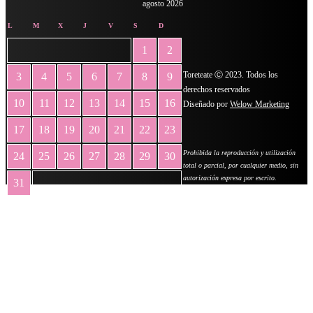
agosto 2026
L
M
X
J
V
S
D
1
2
Toreteate Ⓒ 2023. Todos los
3
4
5
6
7
8
9
derechos reservados
10
11
12
13
14
15
16
Diseñado por
Welow Marketing
17
18
19
20
21
22
23
Prohibida la reproducción y utilización
24
25
26
27
28
29
30
total o parcial, por cualquier medio, sin
autorización expresa por escrito.
31
« May