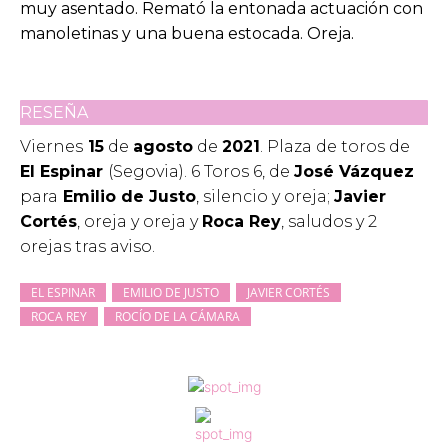
muy asentado. Remató la entonada actuación con
manoletinas y una buena estocada. Oreja.
RESEÑA
Viernes
15
de
agosto
de
2021
. Plaza de toros de
El Espinar
(Segovia). 6 Toros 6, de
José Vázquez
para
Emilio de Justo
, silencio y oreja;
Javier
Cortés
, oreja y oreja y
Roca Rey
, saludos y 2
orejas tras aviso.
EL ESPINAR
EMILIO DE JUSTO
JAVIER CORTÉS
ROCA REY
ROCÍO DE LA CÁMARA