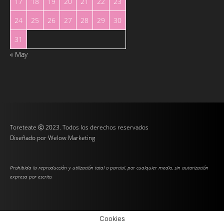
17
18
19
20
21
22
23
24
25
26
27
28
29
30
31
« May
Toreteate Ⓒ 2023. Todos los derechos reservados
Diseñado por
Welow Marketing
Prohibida la reproducción y utilización total o parcial, por cualquier medio, sin autorización
expresa por escrito.
Cookies