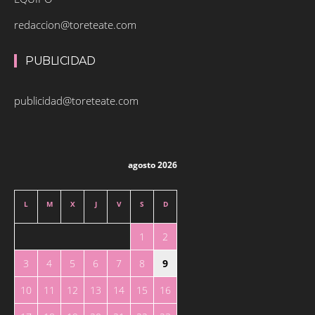
redaccion@toreteate.com
PUBLICIDAD
publicidad@toreteate.com
agosto 2026
L
M
X
J
V
S
D
1
2
3
4
5
6
7
8
9
10
11
12
13
14
15
16