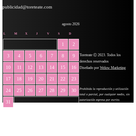
publicidad@toreteate.com
agosto 2026
L
M
X
J
V
S
D
1
2
Toreteate Ⓒ 2023. Todos los
3
4
5
6
7
8
9
derechos reservados
10
11
12
13
14
15
16
Diseñado por
Welow Marketing
17
18
19
20
21
22
23
Prohibida la reproducción y utilización
24
25
26
27
28
29
30
total o parcial, por cualquier medio, sin
autorización expresa por escrito.
31
« May