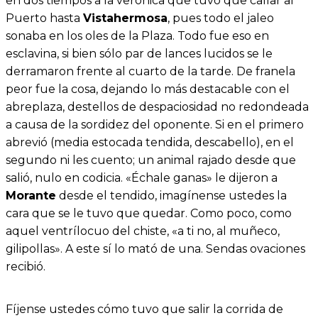
en dos tiempos a la verónica que tuvo que callar al
Puerto hasta
Vistahermosa
, pues todo el jaleo
sonaba en los oles de la Plaza. Todo fue eso en
esclavina, si bien sólo par de lances lucidos se le
derramaron frente al cuarto de la tarde. De franela
peor fue la cosa, dejando lo más destacable con el
abreplaza, destellos de despaciosidad no redondeada
a causa de la sordidez del oponente. Si en el primero
abrevió (media estocada tendida, descabello), en el
segundo ni les cuento; un animal rajado desde que
salió, nulo en codicia. «Échale ganas» le dijeron a
Morante
desde el tendido, imagínense ustedes la
cara que se le tuvo que quedar. Como poco, como
aquel ventrílocuo del chiste, «a ti no, al muñeco,
gilipollas». A este sí lo mató de una. Sendas ovaciones
recibió.
Fíjense ustedes cómo tuvo que salir la corrida de