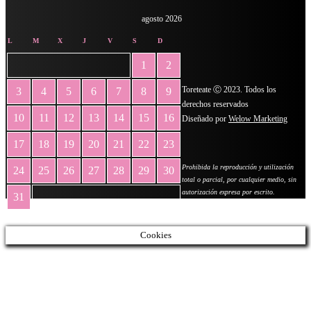
agosto 2026
L
M
X
J
V
S
D
1
2
Toreteate Ⓒ 2023. Todos los
3
4
5
6
7
8
9
derechos reservados
10
11
12
13
14
15
16
Diseñado por
Welow Marketing
17
18
19
20
21
22
23
Prohibida la reproducción y utilización
24
25
26
27
28
29
30
total o parcial, por cualquier medio, sin
autorización expresa por escrito.
31
« May
Cookies