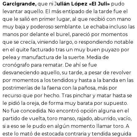
Garcigrande,
que ni J
ulián López «El Juli»
pudo
levantar aquello. El más entipado de la tarde fue el
que le salió en primer lugar, al que recibió con mano
muy baja y poderoso semblante. Le echaba incluso las
manos por delante el burel, pareció por momentos
que se crecía, viniendo largo, o respondiendo notable
en el quite facturado tras un muy buen puyazo por
pelea y manufactura de la suerte. Media de
cronógrafo para rematar. De ahí se fue
desvaneciendo aquello, su tarde, a pesar de revolver
por momentos a los tendidos y hasta a la banda en las
postrimerías de la faena con la pañosa, más por
recurso que por hecho. Tras pinchar y matar hasta se
le pidió la oreja, de forma muy barata por supuesto.
No fue concedida. No encontró opción alguna en el
partido de vuelta, toro manso, rajado, aburrido, vacío,
si a eso se le pudo en algún momento llamar toro. A
este lo mató de estocada contraria y tendida seguida