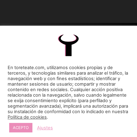
Toreteate Ⓒ 2023. Todos los derechos reservados
Diseñado por
Welow Marketing
Prohibida la reproducción y utilización total o parcial, por cualquier medio, sin autorización
En toreteate.com, utilizamos cookies propias y de
expresa por escrito.
terceros, y tecnologías similares para analizar el tráfico, la
navegación web y con fines estadísticos; identificar y
mantener sesiones de usuario; compartir y mostrar
contenido en redes sociales. Cualquier acción positiva
relacionada con la navegación, salvo cuando legalmente
se exija consentimiento explícito (para perfilado y
segmentación avanzada), implicará una autorización para
su instalación de conformidad con lo indicado en nuestra
Política de cookies
.
Ajustes
ACEPTO