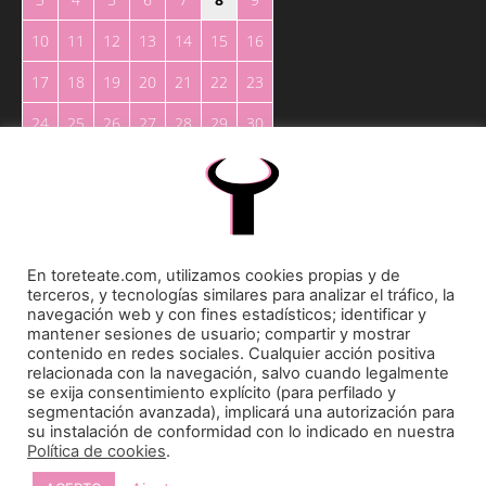
10
11
12
13
14
15
16
17
18
19
20
21
22
23
24
25
26
27
28
29
30
31
« May
En toreteate.com, utilizamos cookies propias y de
terceros, y tecnologías similares para analizar el tráfico, la
navegación web y con fines estadísticos; identificar y
mantener sesiones de usuario; compartir y mostrar
contenido en redes sociales. Cualquier acción positiva
Toreteate Ⓒ 2023. Todos los derechos reservados
relacionada con la navegación, salvo cuando legalmente
Diseñado por
Welow Marketing
se exija consentimiento explícito (para perfilado y
segmentación avanzada), implicará una autorización para
su instalación de conformidad con lo indicado en nuestra
Prohibida la reproducción y utilización total o parcial, por cualquier medio, sin autorización
Política de cookies
.
expresa por escrito.