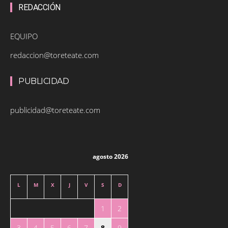
REDACCIÓN
EQUIPO
redaccion@toreteate.com
PUBLICIDAD
publicidad@toreteate.com
agosto 2026
L
M
X
J
V
S
D
1
2
3
4
5
6
7
8
9