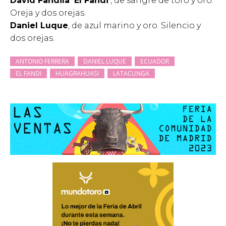
David Fandila ‘El Fandi’
, de sangre de toro y oro.
Oreja y dos orejas.
Daniel Luque
, de azul marino y oro. Silencio y
dos orejas.
ANTONIO FERRERA
DANIEL LUQUE
ECUADOR
EL FANDI
HUAGRAHUASI
LATACUNGA