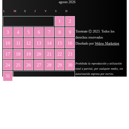
agosto 2026
L
M
X
J
V
S
D
1
2
Toreteate Ⓒ 2023. Todos los
3
4
5
6
7
8
9
derechos reservados
10
11
12
13
14
15
16
Diseñado por
Welow Marketing
17
18
19
20
21
22
23
Prohibida la reproducción y utilización
24
25
26
27
28
29
30
total o parcial, por cualquier medio, sin
autorización expresa por escrito.
31
« May