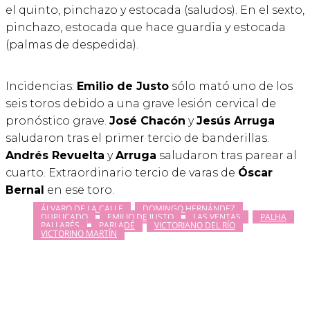
el quinto, pinchazo y estocada (saludos). En el sexto,
pinchazo, estocada que hace guardia y estocada
(palmas de despedida).
Incidencias:
Emilio de Justo
sólo mató uno de los
seis toros debido a una grave lesión cervical de
pronóstico grave.
José Chacón
y
Jesús Arruga
saludaron tras el primer tercio de banderillas.
Andrés Revuelta
y
Arruga
saludaron tras parear al
cuarto. Extraordinario tercio de varas de
Óscar
Bernal
en ese toro.
ÁLVARO DE LA CALLE
DOMINGO HERNÁNDEZ
DUPLICADO
EMILIO DE JUSTO
LAS VENTAS
PALHA
PALLARÉS
PARLADÉ
VICTORIANO DEL RÍO
VICTORINO MARTÍN