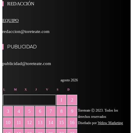
REDACCIÓN
EQUIPO
redaccion@toreteate.com
PUBLICIDAD
publicidad@toreteate.com
agosto 2026
L
M
X
J
V
S
D
1
2
Toreteate Ⓒ 2023. Todos los
3
4
5
6
7
8
9
derechos reservados
10
11
12
13
14
15
16
Diseñado por
Welow Marketing