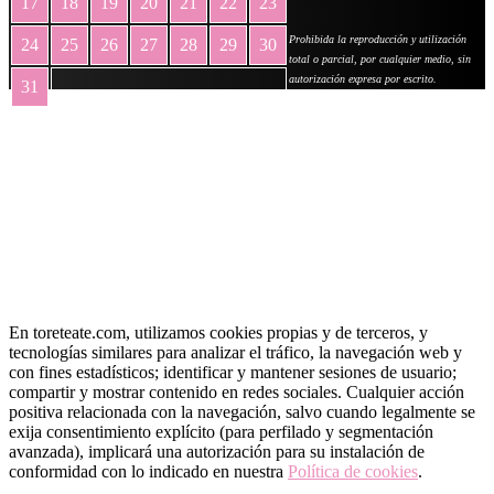
17
18
19
20
21
22
23
Prohibida la reproducción y utilización
24
25
26
27
28
29
30
total o parcial, por cualquier medio, sin
autorización expresa por escrito.
31
« May
En toreteate.com, utilizamos cookies propias y de terceros, y
tecnologías similares para analizar el tráfico, la navegación web y
con fines estadísticos; identificar y mantener sesiones de usuario;
compartir y mostrar contenido en redes sociales. Cualquier acción
positiva relacionada con la navegación, salvo cuando legalmente se
exija consentimiento explícito (para perfilado y segmentación
avanzada), implicará una autorización para su instalación de
conformidad con lo indicado en nuestra
Política de cookies
.